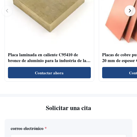
Placa laminada en caliente C95410 de
Placas de cobre p
bronce de aluminio para la industria de la
20 mm de espesor 
decoración de superficies cepilladas
Contactar ahora
Cont
Solicitar una cita
correo electrónico
*