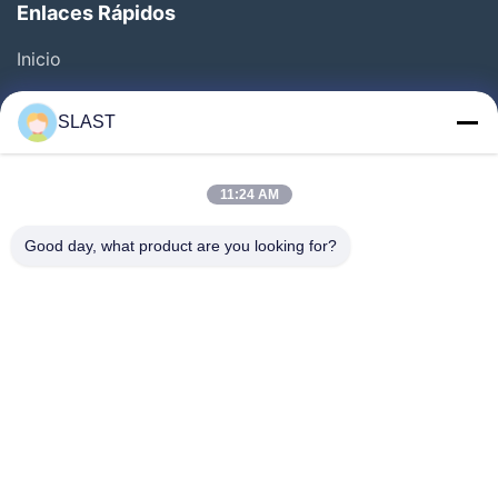
Enlaces Rápidos
Inicio
Productos
SLAST
Los Vídeos
Sobre Nosotros
11:24 AM
Visita A La Fábrica
Good day, what product are you looking for?
Control De Calidad
Contáctenos
Solicitar Una Cotización
Noticias
Síguenos.