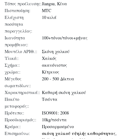
Τόπος προέλευσης:
Jiangsu, Κίνα
Πιστοποίηση:
MTC
Ελάχιστη
10 κιλά
ποσότητα
παραγγελίας:
Ικανότητα
100+τόνοι/τόνοι+μήνας
προμήθειας:
Μοντέλο ΑΡΙΘ.::
Σκόνη χαλκού
Υλικό::
Χαλκός
Σχήμα::
ακανόνιστος
χρώμα::
Κίτρινος
Μέγεθος
200 - 500 Δίκτυα
σωματιδίων::
Χαρακτηριστικά::
Καθαρή σκόνη χαλκού
Πακέτο
Τσάντα
μεταφοράς::
Πρότυπο::
ISO9001: 2008
Προσδιορισμός::
10kg/τσάντα
Κράμα::
Προσαρμοσμένο
σκόνη χαλκού υψηλής καθαρότητας
Επισημαίνω:
,