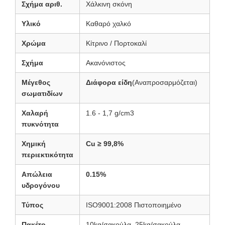
Σχήμα αριθ.
Χάλκινη σκόνη
Υλικό
Καθαρό χαλκό
Χρώμα
Κίτρινο / Πορτοκαλί
Σχήμα
Ακανόνιστος
Μέγεθος
Διάφορα είδη
(Αναπροσαρμόζεται)
σωματιδίων
Χαλαρή
1.6 - 1,7 g/cm3
πυκνότητα
Χημική
Cu ≥ 99,8%
περιεκτικότητα
Απώλεια
0.15%
υδρογόνου
Τύπος
ISO9001:2008 Πιστοποιημένο
Πακέτο
10kg/σακούλα, 25kg/σακούλα,