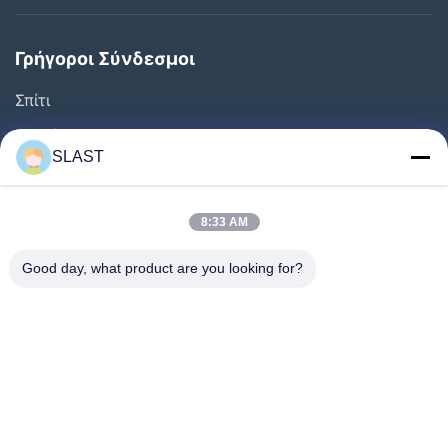
Γρήγοροι Σύνδεσμοι
Σπίτι
Προϊόντα
SLAST
Βίντεο
Σχετικά Με Εμάς
8:33 AM
Επισκέψεις Στο Εργοστάσιο
Good day, what product are you looking for?
Έλεγχος Ποιότητας
Επικοινωνήστε Μαζί Μας
Ζητήστε Μια Προσφορά
Ειδήσεις
Ακολουθήστε Μας.