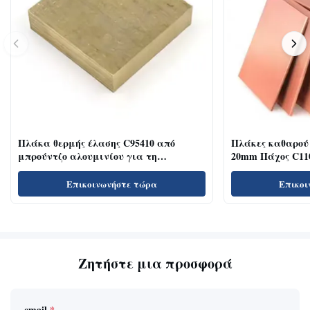
Πλάκα θερμής έλασης C95410 από
Πλάκες καθαρού
μπρούντζο αλουμινίου για τη
20mm Πάχος C1100
βιομηχανία διακόσμησης με
βουρτσισμένη επιφάνεια
Επικοινωνήστε τώρα
Επικοι
Ζητήστε μια προσφορά
email
*