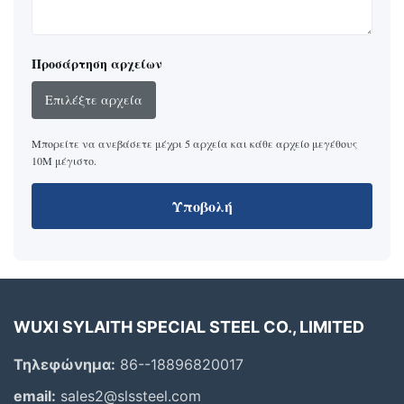
Προσάρτηση αρχείων
Επιλέξτε αρχεία
Μπορείτε να ανεβάσετε μέχρι 5 αρχεία και κάθε αρχείο μεγέθους
10M μέγιστο.
Υποβολή
WUXI SYLAITH SPECIAL STEEL CO., LIMITED
Τηλεφώνημα:
86--18896820017
email:
sales2@slssteel.com