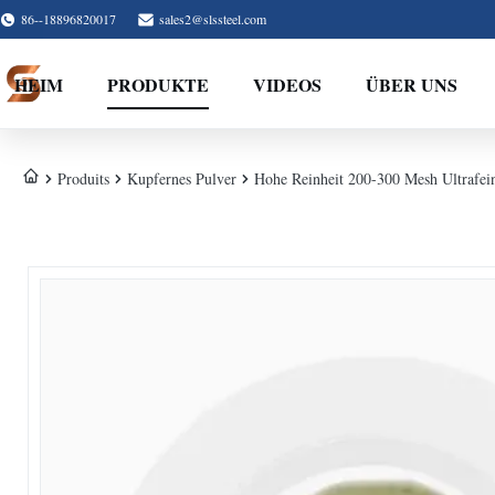
86--18896820017
sales2@slssteel.com
HEIM
PRODUKTE
VIDEOS
ÜBER UNS
Produits
Kupfernes Pulver
Hohe Reinheit 200-300 Mesh Ultrafei