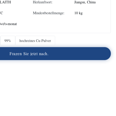
LAITH
Herkunftsort:
Jiangsu, China
TC
Mindestbestellmenge:
10 kg
0+t/t+monat
99%
hochreines Cu-Pulver
F
r
a
g
e
n
S
i
e
j
e
t
z
t
n
a
c
h
.