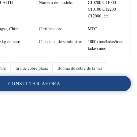
LAITH
Número de modelo:
C10200 C11000
C10100 C12200
C12000, etc.
ngsu, China
Certificación:
MTC
 kg de peso
Capacidad de suministro:
1000+toneladas/tone
ladas+mes
obre
tira de cobre plana
Bobina de cobre de la tira
C
O
N
S
U
L
T
A
R
A
H
O
R
A