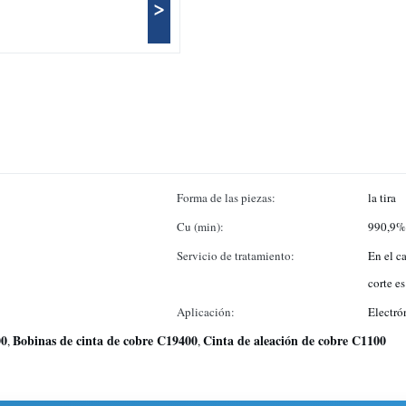
>
Forma de las piezas:
la tira
Cu (min):
990,9%
Servicio de tratamiento:
En el ca
corte es
Aplicación:
Electró
00
Bobinas de cinta de cobre C19400
Cinta de aleación de cobre C1100
,
,