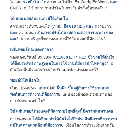
ไอออน
รวมถึงใน
ส่วนประกอบไฟฟ้า
,
Ex-Work
,
Ex-Work
, และ
CNF
.
7. จะใช้เวลานานเท่าใดในการรับคำสั่งซื้อของฉัน?
ได้ แผ่นฟอยล์ทองแดงมีให้เลือกใน
ความกว้างที่ปรับแต่งได้
(7 มม. ถึง 610 มม.) และ
ความยาว
และ
ความหนา
สามารถปรับได้ตามความต้องการเฉพาะของ
คุณ
3. ความบริสุทธิ์ของทองแดงที่ใช้ในฟอยล์นี้คืออะไร?
แผ่นฟอยล์ทองแดงทำจาก
ทองแดงบริสุทธิ์ 99.99%
(C11000 ETP Tu1) ซึ่งช่วยให้มั่นใจ
ได้ถึงประสิทธิภาพสูงสุดในการใช้งานที่มีการนำไฟฟ้าสูง
4. มี
ตัวเลือกพื้นผิวอะไรบ้างสำหรับแผ่นฟอยล์ทองแดงนี้?
ฟอยล์มีให้เลือกใน
เรียบ
,
Ex-Work
, และ
CNF
พื้นผิว ขึ้นอยู่กับการใช้งานและ
ฟังก์ชันการทำงานที่ต้องการ
5. แผ่นฟอยล์ทองแดงทนทานต่อ
การกัดกร่อนหรือไม่?
ใช่ แผ่นฟอยล์ทองแดงที่มีความบริสุทธิ์สูงนี้มีความทนทานต่อ
การกัดกร่อน
ได้ดีเยี่ยม ทำให้มั่นใจได้ถึงประสิทธิภาพที่ยาวนาน
แม้ในสภาพแวดล้อมที่ต้องการ
6. เงื่อนไขการชำระเงินสำหรับ