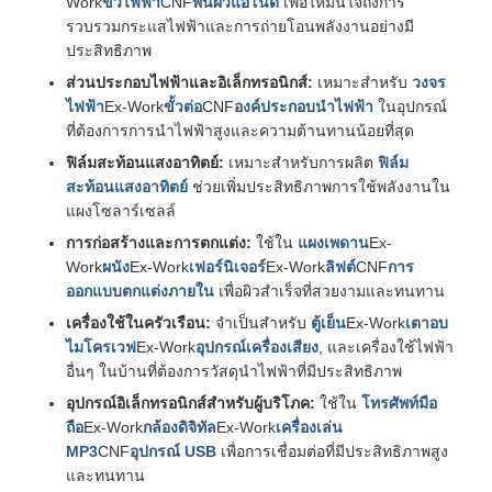
Work
ขั้วไฟฟ้า
CNF
พื้นผิวแอโนด
เพื่อให้มั่นใจถึงการ
รวบรวมกระแสไฟฟ้าและการถ่ายโอนพลังงานอย่างมี
ประสิทธิภาพ
ส่วนประกอบไฟฟ้าและอิเล็กทรอนิกส์:
เหมาะสำหรับ
วงจร
ไฟฟ้า
Ex-Work
ขั้วต่อ
CNF
องค์ประกอบนำไฟฟ้า
ในอุปกรณ์
ที่ต้องการการนำไฟฟ้าสูงและความต้านทานน้อยที่สุด
ฟิล์มสะท้อนแสงอาทิตย์:
เหมาะสำหรับการผลิต
ฟิล์ม
สะท้อนแสงอาทิตย์
ช่วยเพิ่มประสิทธิภาพการใช้พลังงานใน
แผงโซลาร์เซลล์
การก่อสร้างและการตกแต่ง:
ใช้ใน
แผงเพดาน
Ex-
Work
ผนัง
Ex-Work
เฟอร์นิเจอร์
Ex-Work
ลิฟต์
CNF
การ
ออกแบบตกแต่งภายใน
เพื่อผิวสำเร็จที่สวยงามและทนทาน
เครื่องใช้ในครัวเรือน:
จำเป็นสำหรับ
ตู้เย็น
Ex-Work
เตาอบ
ไมโครเวฟ
Ex-Work
อุปกรณ์เครื่องเสียง
, และเครื่องใช้ไฟฟ้า
อื่นๆ ในบ้านที่ต้องการวัสดุนำไฟฟ้าที่มีประสิทธิภาพ
อุปกรณ์อิเล็กทรอนิกส์สำหรับผู้บริโภค:
ใช้ใน
โทรศัพท์มือ
ถือ
Ex-Work
กล้องดิจิทัล
Ex-Work
เครื่องเล่น
MP3
CNF
อุปกรณ์ USB
เพื่อการเชื่อมต่อที่มีประสิทธิภาพสูง
และทนทาน