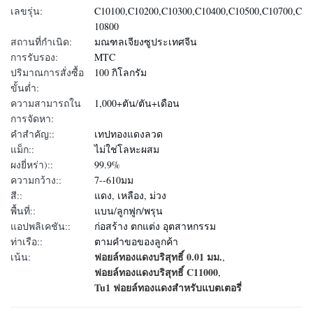
เลขรุ่น:
C10100,C10200,C10300,C10400,C10500,C10700,C
10800
สถานที่กำเนิด:
มณฑลเจียงซูประเทศจีน
การรับรอง:
MTC
ปริมาณการสั่งซื้อ
100 กิโลกรัม
ขั้นต่ำ:
ความสามารถใน
1,000+ตัน/ตัน+เดือน
การจัดหา:
คําสําคัญ::
เทปทองแดงลวด
แม็ก::
ไม่ใช่โลหะผสม
ผงยี่หร่า)::
99.9%
ความกว้าง::
7--610มม
สี::
แดง, เหลือง, ม่วง
พื้นที่::
แบน/ลูกฟูก/พรุน
แอปพลิเคชัน::
ก่อสร้าง ตกแต่ง อุตสาหกรรม
ท่าเรือ::
ตามคำขอของลูกค้า
ฟอยล์ทองแดงบริสุทธิ์ 0.01 มม.
เน้น:
,
ฟอยล์ทองแดงบริสุทธิ์ C11000
,
Tu1 ฟอยล์ทองแดงสำหรับแบตเตอรี่