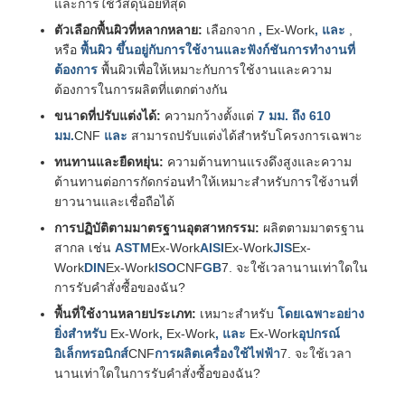
และการใช้วัสดุน้อยที่สุด
ตัวเลือกพื้นผิวที่หลากหลาย:
เลือกจาก
,
Ex-Work
, และ
,
หรือ
พื้นผิว ขึ้นอยู่กับการใช้งานและฟังก์ชันการทำงานที่
ต้องการ
พื้นผิวเพื่อให้เหมาะกับการใช้งานและความ
ต้องการในการผลิตที่แตกต่างกัน
ขนาดที่ปรับแต่งได้:
ความกว้างตั้งแต่
7 มม. ถึง 610
มม.
CNF
และ
สามารถปรับแต่งได้สำหรับโครงการเฉพาะ
ทนทานและยืดหยุ่น:
ความต้านทานแรงดึงสูงและความ
ต้านทานต่อการกัดกร่อนทำให้เหมาะสำหรับการใช้งานที่
ยาวนานและเชื่อถือได้
การปฏิบัติตามมาตรฐานอุตสาหกรรม:
ผลิตตามมาตรฐาน
สากล เช่น
ASTM
Ex-Work
AISI
Ex-Work
JIS
Ex-
Work
DIN
Ex-Work
ISO
CNF
GB
7. จะใช้เวลานานเท่าใดใน
การรับคำสั่งซื้อของฉัน?
พื้นที่ใช้งานหลายประเภท:
เหมาะสำหรับ
โดยเฉพาะอย่าง
ยิ่งสำหรับ
Ex-Work
,
Ex-Work
, และ
Ex-Work
อุปกรณ์
อิเล็กทรอนิกส์
CNF
การผลิตเครื่องใช้ไฟฟ้า
7. จะใช้เวลา
นานเท่าใดในการรับคำสั่งซื้อของฉัน?