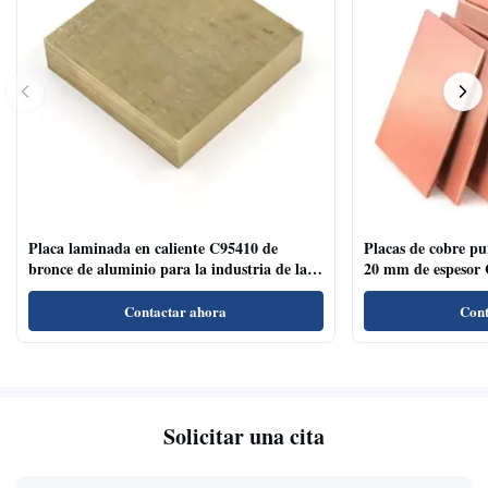
Placa laminada en caliente C95410 de
Placas de cobre p
bronce de aluminio para la industria de la
20 mm de espesor 
decoración de superficies cepilladas
Contactar ahora
Cont
Solicitar una cita