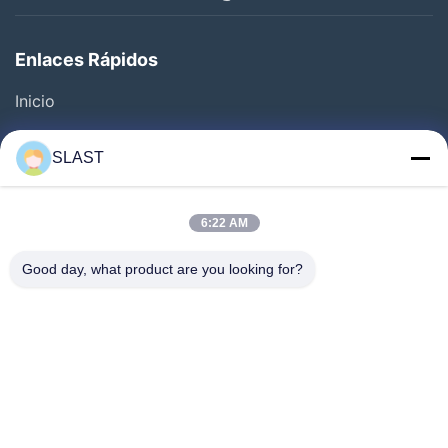
Enlaces Rápidos
Inicio
Productos
SLAST
Los Vídeos
Sobre Nosotros
6:22 AM
Visita A La Fábrica
Good day, what product are you looking for?
Control De Calidad
Contáctenos
Solicitar Una Cotización
Noticias