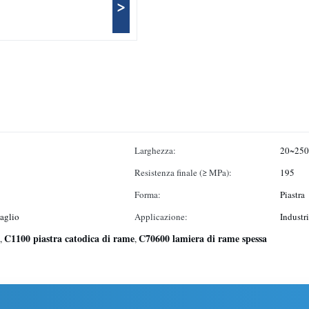
>
Larghezza:
20~25
Resistenza finale (≥ MPa):
195
Forma:
Piastra
taglio
Applicazione:
Industr
C1100 piastra catodica di rame
C70600 lamiera di rame spessa
,
,