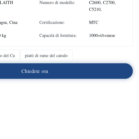
LAITH
Numero di modello:
C2600, C2700,
C5210,
ngsu, Cina
Certificazione:
MTC
0 kg
Capacità di fornitura:
1000+t/t+mese
o del Cu
piatti di rame del catodo
C
h
i
e
d
e
t
e
o
r
a