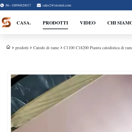
86--18896820017
sales2@slssteel.com
CASA.
PRODOTTI
VIDEO
CHI SIAM
prodotti
Catodo di rame
C1100 C18200 Piastra catodistica di ra