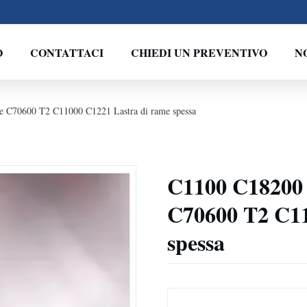
O
CONTATTACI
CHIEDI UN PREVENTIVO
N
me C70600 T2 C11000 C1221 Lastra di rame spessa
C1100 C18200 P
C70600 T2 C11
spessa