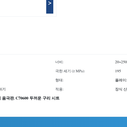
>
너비:
20~25
극한 세기 (≥ MPa):
195
형태:
플레이
접하기
적용:
장식 
구리 음극판
C70600 두꺼운 구리 시트
,