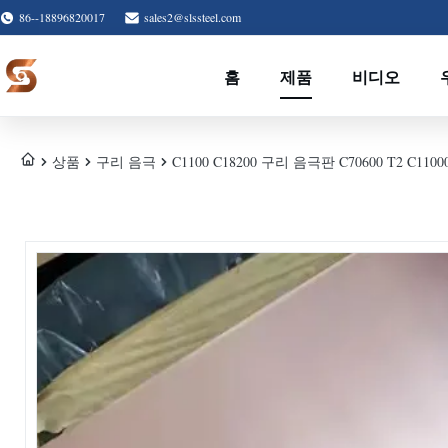
86--18896820017
sales2@slssteel.com
홈
제품
비디오
상품
구리 음극
C1100 C18200 구리 음극판 C70600 T2 C11