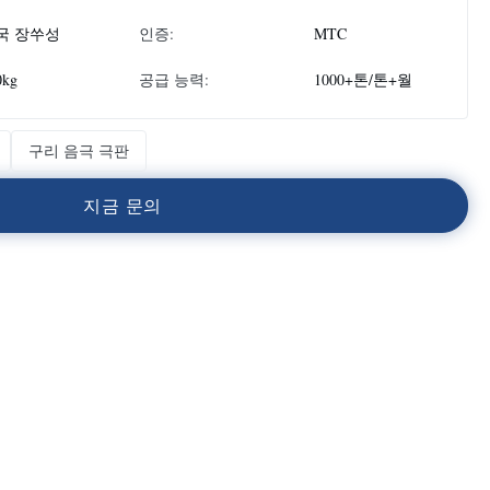
국 장쑤성
인증:
MTC
0kg
공급 능력:
1000+톤/톤+월
구리 음극 극판
지
금
문
의