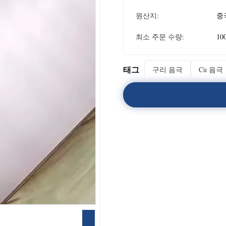
원산지:
중
최소 주문 수량:
10
태그
구리 음극
Cu 음극