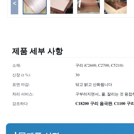
<
제품 세부 사항
소재:
구리 (C2600, C2700, C5210)
신장 (≥ %):
30
표면 마감:
닦고 밝고 산화됩니다
처리 서비스:
구부러지면서,, 풀, 잘리는 것 용
C18200 구리 음극판
C1100 
강조하다
,