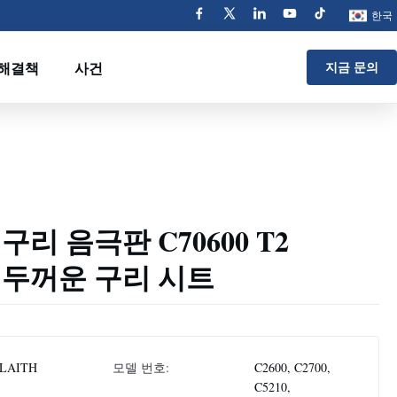
한국
해결책
사건
지금 문의
0 구리 음극판 C70600 T2
21 두꺼운 구리 시트
LAITH
모델 번호:
C2600, C2700,
C5210,