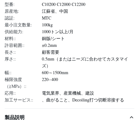
型番:
C10200 C12000 C12200
原産地:
江蘇省、中国
認証:
MTC
最小注文数量:
100kg
供給能力:
1000トン以上/月
材料::
銅版/シート
許容範囲::
±0.2mm
長さ::
顧客需要
厚さ::
0.5mm（またはニーズに合わせてカスタマイ
ズ）
幅::
600～1500mm
極限強度
220--400
（≧MPa）::
応用::
電気業界、産業機械、建設
加工サービス::
、曲がること、Decoiling打つ切断溶接する
製品説明