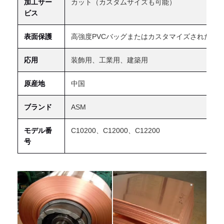
加工サー
カット（カスタムサイズも可能）
ビス
表面保護
高強度PVCバッグまたはカスタマイズされた
応用
装飾用、工業用、建築用
原産地
中国
ブランド
ASM
モデル番
C10200、C12000、C12200
号