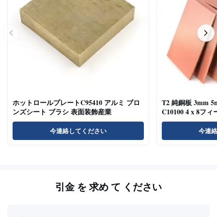
ホットロールプレートC95410 アルミ ブロ
T2 純銅板 3mm 5m
ンズシート ブラシ 表面装飾産業
C10100 4 x 8フ
今連絡してください
今連
引金 を 求め て ください