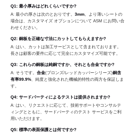
Q1: 最小厚みはどれくらいですか?
A: 最小の厚さは次のとおりです。
3mm
。より薄いシートの
場合は、カスタマイズ オプションについて ASM にお問い合
わせください。
Q2: 銅板を正確な寸法にカットしてもらえますか?
A: はい、カットは加工サービスとして含まれております。
長さは顧客の要件に応じて完全にカスタマイズ可能です。
Q3: これらの銅板は純銅ですか、それとも合金ですか?
A: そうです。
合金
(ブロンズ/レッドカッパーシリーズ)
銅含
有率99.9%
、純度と強化された機械的特性の両方を保証しま
す。
Q4: サードパーティによるテストは提供されますか?
A: はい、リクエストに応じて、技術サポートやコンサルテ
ィングとともに、サードパーティのテスト サービスをご利
用いただけます。
Q5: 標準の表面保護とは何ですか?