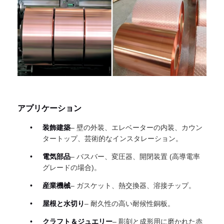
アプリケーション
装飾建築
– 壁の外装、エレベーターの内装、カウン
タートップ、芸術的なインスタレーション。
電気部品
– バスバー、変圧器、開閉装置 (高導電率
グレードの場合)。
産業機械
– ガスケット、熱交換器、溶接チップ。
屋根と水切り
– 耐久性の高い耐候性銅板。
クラフト＆ジュエリー
– 彫刻と成形用に磨かれた赤