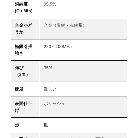
銅純度
99.9%
(Cu Min)
合金かど
合金（青銅・赤銅系）
うか
極限引張
220～400MPa
強さ
伸び
35%
（≧％）
硬度
難しい
表面仕上
ポリッシュ
げ
形
皿