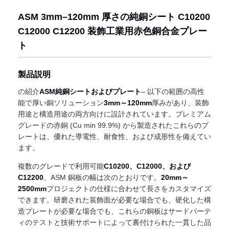
ASM 3mm–120mm 厚さの純銅シート C10200
C12000 C12200 装飾工業用赤色銅合金プレー
ト
製品説明
の紹介
ASM純銅シートおよびプレート
– 以下の範囲の高性
能で厚い銅ソリューション
3mm～120mm
厚みがあり、装飾
用途と構造用途の両方向けに設計されています。プレミアム
グレードの赤銅 (Cu min 99.9%) から製造されたこれらのプ
レートは、優れた導電性、耐食性、および成形性を備えてい
ます。
複数のグレードで利用可能
C10200、C12000、および
C12200
、ASM 銅板の幅は次のとおりです。
20mm～
2500mm
プロジェクトの仕様に合わせて長さをカスタマイズ
できます。研磨された装飾面が必要な場合でも、硬化した構
造プレートが必要な場合でも、これらの銅板はサードパーテ
ィのテストと技術サポートによって裏付けられた一貫した品