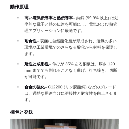
動作原理
高い電気伝導率と熱伝導率
– 純銅 (99.9% 以上) は効
率的な電子と熱の伝達を可能にし、電気および熱管
理アプリケーションに最適です。
耐食性
– 表面に自然酸化層が形成され、湿気の多い
環境や工業環境でのさらなる酸化から材料を保護し
ます。
延性と成形性
– 伸びが 35% ある銅板は、厚さ 120
mm まででも割れることなく曲げ、打ち抜き、切断
が可能です。
合金の強化
– C12200 (リン脱酸銅) などのグレード
は、過酷な用途向けに溶接性と耐食性を向上させま
す。
梱包と発送