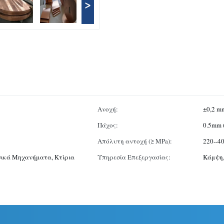
>
Ανοχή:
±0,2 m
Πάχος:
0.5mm 
Απόλυτη αντοχή (≥ MPa):
220--4
νικά Μηχανήματα, Κτίρια
Υπηρεσία Επεξεργασίας:
Κάμψη,