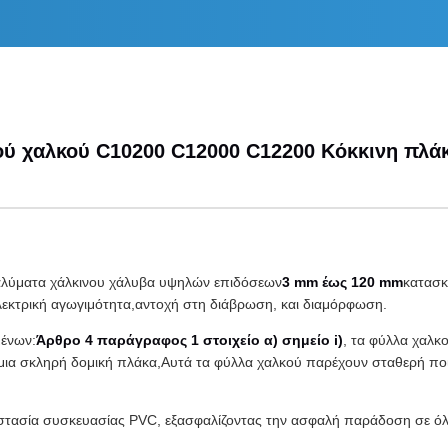
ύ χαλκού C10200 C12000 C12200 Κόκκινη πλάκ
αλύματα χάλκινου χάλυβα υψηλών επιδόσεων
3 mm έως 120 mm
κατασκ
ηλεκτρική αγωγιμότητα,αντοχή στη διάβρωση, και διαμόρφωση.
μένων:
Άρθρο 4 παράγραφος 1 στοιχείο α) σημείο i)
, τα φύλλα χαλ
τε μια σκληρή δομική πλάκα,Αυτά τα φύλλα χαλκού παρέχουν σταθερή πο
οστασία συσκευασίας PVC, εξασφαλίζοντας την ασφαλή παράδοση σε όλ