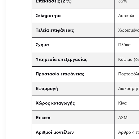
Επεκτάσεις (≥ %)
35%
Σκληρότητα
Δύσκολο.
Τελεία επιφάνειας
Χωρισμέν
Σχήμα
Πλάκα
Υπηρεσία επεξεργασίας
Κόψιμο (δ
Προστασία επιφάνειας
Πορτοφόλι
Εφαρμογή
Διακοσμητι
Χώρος καταγωγής
Κίνα
Ετικέτα
ΑΣΜ
Αριθμοί μοντέλων
Άρθρο 4 πα