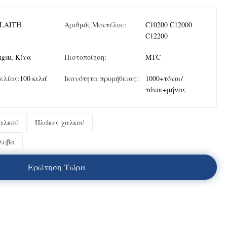
LAITH
Αριθμός Μοντέλου:
C10200 C12000
C12200
ngsu, Κίνα
Πιστοποίηση:
MTC
ελίας:
100 κιλά
Ικανότητα προμήθειας:
1000+τόνοι/
τόνοι+μήνας
χαλκού
Πλάκες χαλκού
λυβα
Ε
ρ
ώ
τ
η
σ
η
Τ
ώ
ρ
α