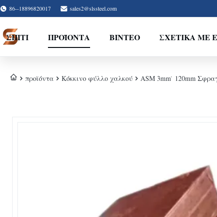
86--18896820017
sales2@slssteel.com
ΣΠΊΤΙ
ΠΡΟΪΌΝΤΑ
ΒΊΝΤΕΟ
ΣΧΕΤΙΚΆ ΜΕ 
προϊόντα
Κόκκινο φύλλο χαλκού
ASM 3mm ̇ 120mm Σφραγί