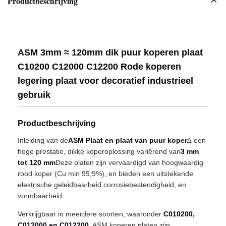
Productbeschrijving
ASM 3mm ≈ 120mm dik puur koperen plaat
C10200 C12000 C12200 Rode koperen
legering plaat voor decoratief industrieel
gebruik
Productbeschrijving
Inleiding van de
ASM Plaat en plaat van puur koper
∆ een
hoge prestatie, dikke koperoplossing variërend van
3 mm
tot 120 mm
Deze platen zijn vervaardigd van hoogwaardig
rood koper (Cu min 99,9%), en bieden een uitstekende
elektrische geleidbaarheid.corrosiebestendigheid, en
vormbaarheid.
Verkrijgbaar in meerdere soorten, waaronder:
C010200,
C012000 en C012200
, ASM koperen platen zijn