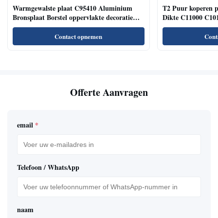
Warmgewalste plaat C95410 Aluminium
T2 Puur koperen 
Bronsplaat Borstel oppervlakte decoratie
Dikte C11000 C101
industrie
Contact opnemen
Cont
Offerte Aanvragen
email
*
Telefoon / WhatsApp
naam