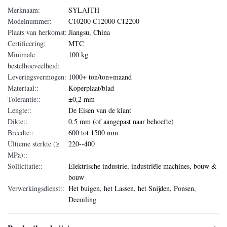
Merknaam:
SYLAITH
Modelnummer:
C10200 C12000 C12200
Plaats van herkomst:
Jiangsu, China
Certificering:
MTC
Minimale
100 kg
bestelhoeveelheid:
Leveringsvermogen:
1000+ ton/ton+maand
Materiaal::
Koperplaat/blad
Tolerantie::
±0,2 mm
Lengte::
De Eisen van de klant
Dikte::
0.5 mm (of aangepast naar behoefte)
Breedte::
600 tot 1500 mm
Ultieme sterkte (≥
220--400
MPa)::
Sollicitatie::
Elektrische industrie, industriële machines, bouw &
bouw
Verwerkingsdienst::
Het buigen, het Lassen, het Snijden, Ponsen,
Decoiling