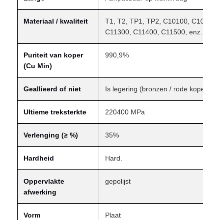
Materiaal / kwaliteit
T1, T2, TP1, TP2, C10100, C10200,
C11300, C11400, C11500, enz.
Puriteit van koper
990,9%
(Cu Min)
Geallieerd of niet
Is legering (bronzen / rode koper ser
Ultieme treksterkte
220­400 MPa
Verlenging (≥ %)
35%
Hardheid
Hard.
Oppervlakte
gepolijst
afwerking
Vorm
Plaat