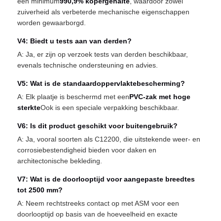
een minimum
990,9% kopergehalte
, waardoor zowel
zuiverheid als verbeterde mechanische eigenschappen
worden gewaarborgd.
V4: Biedt u tests aan van derden?
A: Ja, er zijn op verzoek tests van derden beschikbaar,
evenals technische ondersteuning en advies.
V5: Wat is de standaardoppervlaktebescherming?
A: Elk plaatje is beschermd met een
PVC-zak met hoge
sterkte
Ook is een speciale verpakking beschikbaar.
V6: Is dit product geschikt voor buitengebruik?
A: Ja, vooral soorten als C12200, die uitstekende weer- en
corrosiebestendigheid bieden voor daken en
architectonische bekleding.
V7: Wat is de doorlooptijd voor aangepaste breedtes
tot 2500 mm?
A: Neem rechtstreeks contact op met ASM voor een
doorlooptijd op basis van de hoeveelheid en exacte