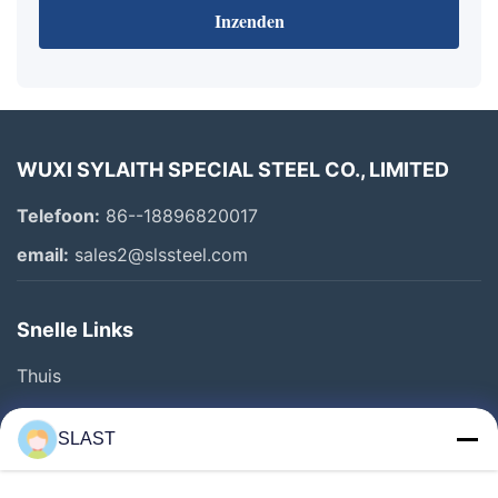
Inzenden
WUXI SYLAITH SPECIAL STEEL CO., LIMITED
Telefoon:
86--18896820017
email:
sales2@slssteel.com
Snelle Links
Thuis
Producten
SLAST
Video's
Over Ons