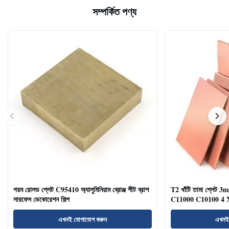
সম্পর্কিত পণ্য
গরম রোলড প্লেট C95410 অ্যালুমিনিয়াম ব্রোঞ্জ শীট ব্রাশ
T2 খাঁটি তামা প্লে
সারফেস ডেকোরেশন শিল্প
C11000 C10100 4 X
এখনই যোগাযোগ করুন
এখনই