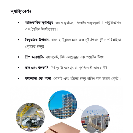
অ্যাপ্লিকেশন
আলংকারিক স্থাপত্য
- ওয়াল ক্ল্যাডিং, লিফটের অভ্যন্তরীণ, কাউন্টারটপস
এবং শৈল্পিক ইনস্টলেশন।
বৈদ্যুতিক উপাদান
- বাসবার, ট্রান্সফরমার এবং সুইচগিয়ার (উচ্চ পরিবাহিতা
গ্রেডের জন্য)।
শিল্প যন্ত্রপাতি
- গ্যাসকেট, হিট এক্সচেঞ্জার এবং ওয়েল্ডিং টিপস।
ছাদ এবং ঝলকানি
- দীর্ঘস্থায়ী আবহাওয়া-প্রতিরোধী তামার শীট।
কারুকাজ এবং গয়না
- খোদাই এবং গঠনের জন্য পালিশ লাল তামার প্লেট।