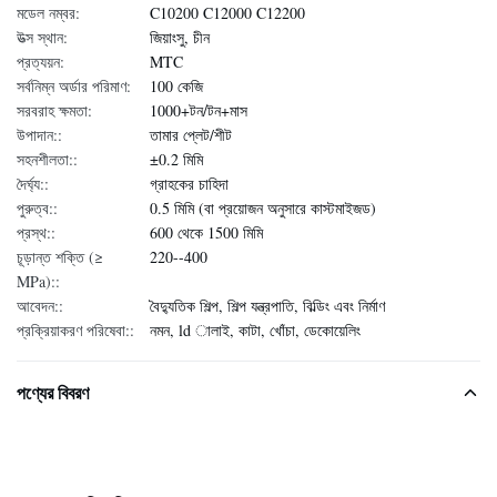
মডেল নম্বর:
C10200 C12000 C12200
উত্স স্থান:
জিয়াংসু, চীন
প্রত্যয়ন:
MTC
সর্বনিম্ন অর্ডার পরিমাণ:
100 কেজি
সরবরাহ ক্ষমতা:
1000+টন/টন+মাস
উপাদান::
তামার প্লেট/শীট
সহনশীলতা::
±0.2 মিমি
দৈর্ঘ্য::
গ্রাহকের চাহিদা
পুরুত্ব::
0.5 মিমি (বা প্রয়োজন অনুসারে কাস্টমাইজড)
প্রস্থ::
600 থেকে 1500 মিমি
চূড়ান্ত শক্তি (≥
220--400
MPa)::
আবেদন::
বৈদ্যুতিক শিল্প, শিল্প যন্ত্রপাতি, বিল্ডিং এবং নির্মাণ
প্রক্রিয়াকরণ পরিষেবা::
নমন, ld ালাই, কাটা, খোঁচা, ডেকোয়েলিং
পণ্যের বিবরণ