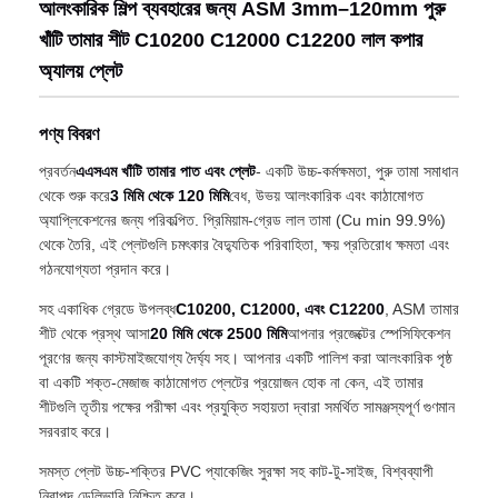
আলংকারিক শিল্প ব্যবহারের জন্য ASM 3mm–120mm পুরু
খাঁটি তামার শীট C10200 C12000 C12200 লাল কপার
অ্যালয় প্লেট
পণ্য বিবরণ
প্রবর্তন
এএসএম খাঁটি তামার পাত এবং প্লেট
- একটি উচ্চ-কর্মক্ষমতা, পুরু তামা সমাধান
থেকে শুরু করে
3 মিমি থেকে 120 মিমি
বেধ, উভয় আলংকারিক এবং কাঠামোগত
অ্যাপ্লিকেশনের জন্য পরিকল্পিত. প্রিমিয়াম-গ্রেড লাল তামা (Cu min 99.9%)
থেকে তৈরি, এই প্লেটগুলি চমৎকার বৈদ্যুতিক পরিবাহিতা, ক্ষয় প্রতিরোধ ক্ষমতা এবং
গঠনযোগ্যতা প্রদান করে।
সহ একাধিক গ্রেডে উপলব্ধ
C10200, C12000, এবং C12200
, ASM তামার
শীট থেকে প্রস্থ আসা
20 মিমি থেকে 2500 মিমি
আপনার প্রজেক্টের স্পেসিফিকেশন
পূরণের জন্য কাস্টমাইজযোগ্য দৈর্ঘ্য সহ। আপনার একটি পালিশ করা আলংকারিক পৃষ্ঠ
বা একটি শক্ত-মেজাজ কাঠামোগত প্লেটের প্রয়োজন হোক না কেন, এই তামার
শীটগুলি তৃতীয় পক্ষের পরীক্ষা এবং প্রযুক্তি সহায়তা দ্বারা সমর্থিত সামঞ্জস্যপূর্ণ গুণমান
সরবরাহ করে।
সমস্ত প্লেট উচ্চ-শক্তির PVC প্যাকেজিং সুরক্ষা সহ কাট-টু-সাইজ, বিশ্বব্যাপী
নিরাপদ ডেলিভারি নিশ্চিত করে।