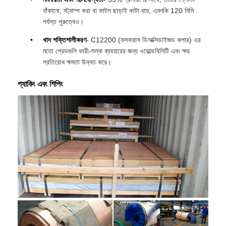
বাঁকানো, স্ট্যাম্প করা বা ফাটল ছাড়াই কাটা যায়, এমনকি 120 মিমি
পর্যন্ত পুরুত্বেও।
খাদ শক্তিশালীকরণ
- C12200 (ফসফরাস ডিঅক্সিডাইজড কপার) এর
মতো গ্রেডগুলি ভারী-শুল্ক ব্যবহারের জন্য ওয়েল্ডেবিলিটি এবং ক্ষয়
প্রতিরোধ ক্ষমতা উন্নত করে।
প্যাকিং এবং শিপিং