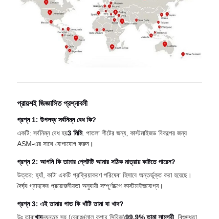
প্রায়শই জিজ্ঞাসিত প্রশ্নাবলী
প্রশ্ন 1: উপলব্ধ সর্বনিম্ন বেধ কি?
একটি: সর্বনিম্ন বেধ হয়
3 মিমি
. পাতলা শীটের জন্য, কাস্টমাইজড বিকল্পের জন্য
ASM-এর সাথে যোগাযোগ করুন।
প্রশ্ন 2: আপনি কি তামার প্লেটটি আমার সঠিক মাত্রায় কাটতে পারেন?
উত্তর: হ্যাঁ, কাটা একটি প্রক্রিয়াকরণ পরিষেবা হিসাবে অন্তর্ভুক্ত করা হয়েছে।
দৈর্ঘ্য গ্রাহকের প্রয়োজনীয়তা অনুযায়ী সম্পূর্ণরূপে কাস্টমাইজযোগ্য।
প্রশ্ন 3: এই তামার পাত কি খাঁটি তামা বা খাদ?
উঃ তারা
খাদ
ন্যূনতম সহ (ব্রোঞ্জ/লাল কপার সিরিজ)
99.9% তামা সামগ্রী
, বিশুদ্ধতা