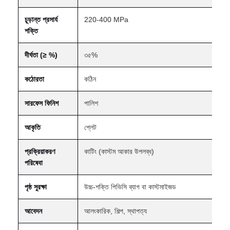
চূড়ান্ত প্রসার্য
220-400 MPa
শক্তি
দীর্ঘতা (≥ %)
৩৫%
কঠোরতা
কঠিন
সারফেস ফিনিশ
পালিশ
আকৃতি
প্লেট
প্রক্রিয়াকরণ
কাটিং (কাস্টম আকার উপলব্ধ)
পরিষেবা
পৃষ্ঠ সুরক্ষা
উচ্চ-শক্তি পিভিসি ব্যাগ বা কাস্টমাইজড
আবেদন
আলংকারিক, শিল্প, স্থাপত্য