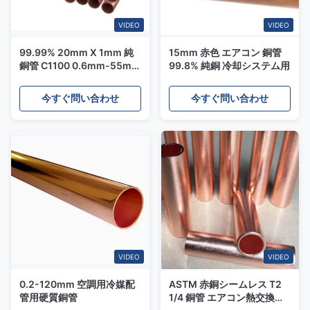
VIDEO
VIDEO
99.99% 20mm X 1mm 純
15mm 赤色 エアコン 銅管
銅管 C1100 0.6mm-55mm
99.8% 純銅 冷却システム用
排水システム用
今すぐ問い合わせ
今すぐ問い合わせ
VIDEO
VIDEO
0.2-120mm 空調用冷媒配
ASTM 赤銅シームレス T2
管用硬質銅管
1/4 銅管 エアコン熱交換器