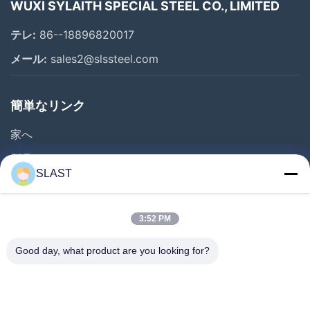
WUXI SYLAITH SPECIAL STEEL CO., LIMITED
テレ:
86--18896820017
メール:
sales2@slssteel.com
簡単なリンク
家へ
製品
SLAST
ビデオ
わたしたち に つい て
3:52 PM
工場 ツアー
Good day, what product are you looking for?
品質管理
連絡 ください
見積もりを依頼