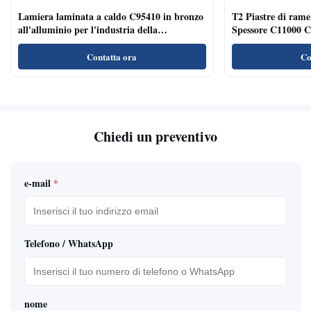
Lamiera laminata a caldo C95410 in bronzo
T2 Piastre di ra
all'alluminio per l'industria della
Spessore C11000 C1
decorazione con finitura spazzolata
Contatta ora
Co
Chiedi un preventivo
e-mail
*
Telefono / WhatsApp
nome