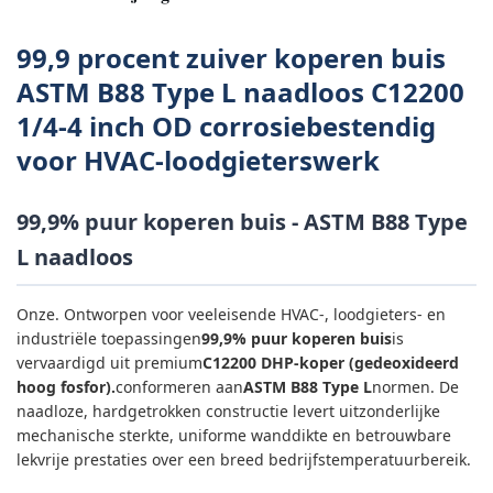
99,9 procent zuiver koperen buis
ASTM B88 Type L naadloos C12200
1/4-4 inch OD corrosiebestendig
voor HVAC-loodgieterswerk
99,9% puur koperen buis - ASTM B88 Type
L naadloos
Onze. Ontworpen voor veeleisende HVAC-, loodgieters- en
industriële toepassingen
99,9% puur koperen buis
is
vervaardigd uit premium
C12200 DHP-koper (gedeoxideerd
hoog fosfor).
conformeren aan
ASTM B88 Type L
normen. De
naadloze, hardgetrokken constructie levert uitzonderlijke
mechanische sterkte, uniforme wanddikte en betrouwbare
lekvrije prestaties over een breed bedrijfstemperatuurbereik.