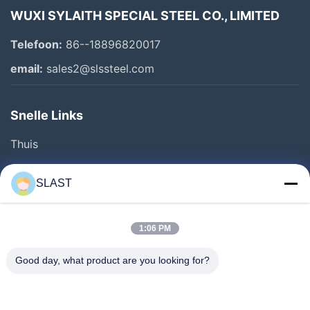
WUXI SYLAITH SPECIAL STEEL CO., LIMITED
Telefoon:
86--18896820017
email:
sales2@slssteel.com
Snelle Links
Thuis
Producten
SLAST
Video's
Over Ons
1:06 PM
Fabriekstour
Good day, what product are you looking for?
Kwaliteitscontrole
Neem Contact Met Ons Op