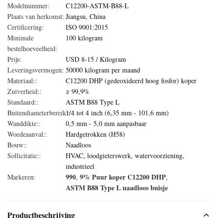
Modelnummer:
C12200-ASTM-B88-L
Plaats van herkomst:
Jiangsu, China
Certificering:
ISO 9001:2015
Minimale
100 kilogram
bestelhoeveelheid:
Prijs:
USD 8-15 / Kilogram
Leveringsvermogen:
50000 kilogram per maand
Materiaal::
C12200 DHP (gedeoxideerd hoog fosfor) koper
Zuiverheid::
≥ 99,9%
Standaard::
ASTM B88 Type L
Buitendiameterbereik::
1/4 tot 4 inch (6,35 mm - 101,6 mm)
Wanddikte::
0,5 mm - 5,0 mm aanpasbaar
Woedeaanval::
Hardgetrokken (H58)
Bouw::
Naadloos
Sollicitatie::
HVAC, loodgieterswerk, watervoorziening,
industrieel
990
9% Puur koper C12200 DHP
Markeren:
,
,
ASTM B88 Type L naadloos buisje
Productbeschrijving