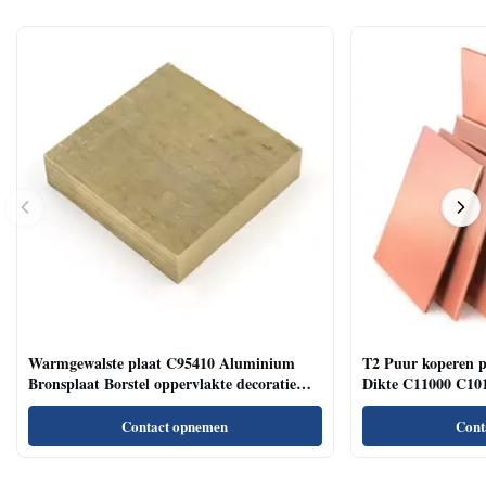
Warmgewalste plaat C95410 Aluminium
T2 Puur koperen 
Bronsplaat Borstel oppervlakte decoratie
Dikte C11000 C101
industrie
Contact opnemen
Cont