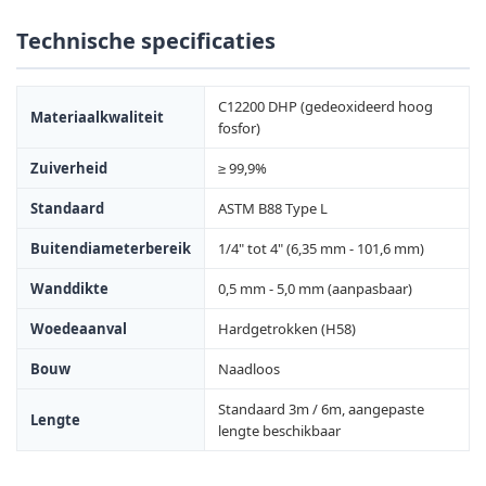
Technische specificaties
C12200 DHP (gedeoxideerd hoog
Materiaalkwaliteit
fosfor)
Zuiverheid
≥ 99,9%
Standaard
ASTM B88 Type L
Buitendiameterbereik
1/4" tot 4" (6,35 mm - 101,6 mm)
Wanddikte
0,5 mm - 5,0 mm (aanpasbaar)
Woedeaanval
Hardgetrokken (H58)
Bouw
Naadloos
Standaard 3m / 6m, aangepaste
Lengte
lengte beschikbaar