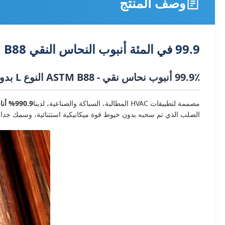
وصف المنتج
99.9 في المئة أنبوب النحاس النقي ASTM B88 النوع L غير سلس C12200 1/4-4 بوصة OD مقاوم للتآكل للأنابيب HVAC
99.9٪ أنبوب نحاس نقي - ASTM B88 النوع L بدون طبقات
مصممة لتطبيقات HVAC المطالبة، السباكة والصناعية، لدينا
990.9% أنابيب نحاسية نقية
الصلب الذي تم سحبه بدون خيوط قوة ميكانيكية استثنائية، وسمك جدا