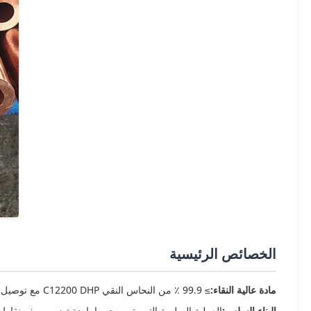
الخصائص الرئيسية
مادة عالية النقاء:
≥ 99.9 ٪ من النحاس النقي C12200 DHP مع توصيل حراري وكهربائي ممتاز
البناء السلس:
العملية السلسة التي يتم سحوبها باردة تضمن صفر نقاط 