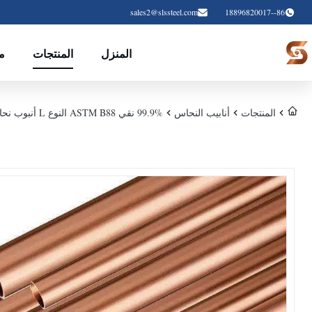
sales2@slssteel.com
86--18896820017
المنزل
المنتجات
م
المنتجات
أنابيب النحاس
99.9% نقي ASTM B88 النوع L أنبوب نحاسي غير ملحوم مقاوم للتآكل للتدفئة والتهوية وتكييف الهواء والسباكة