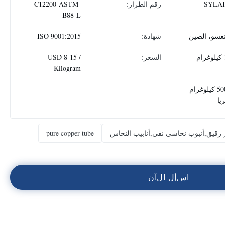
SYLA
رقم الطراز:
C12200-ASTM-
B88-L
نغسو، الصين
شهادة:
ISO 9001:2015
م
السعر:
USD 8-15 /
Kilogram
50000 كيلوغرام
يا
 رقيق,أنبوب نحاسي نقي,أنابيب النحاس
pure copper tube
ا
س
أ
ل
ا
ل
آ
ن