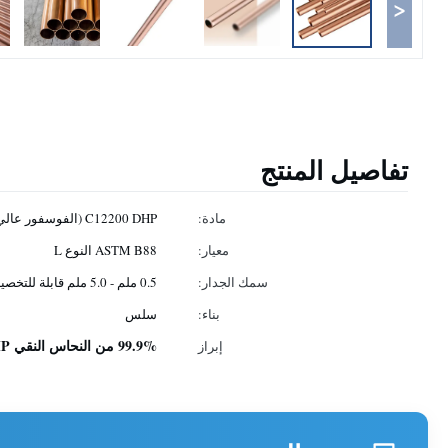
<
تفاصيل المنتج
مادة:
C12200 DHP (الفوسفور عالي الأكسدة) نحاس
معيار:
ASTM B88 النوع L
سمك الجدار:
0.5 ملم - 5.0 ملم قابلة للتخصيص
بناء:
سلس
99.9% من النحاس النقي C12200 DHP
إبراز