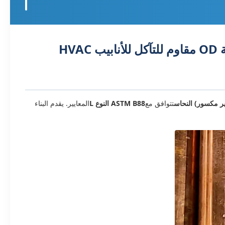
تتوافق مع
ASTM B88 النوع L
المعايير. يقدم البناء