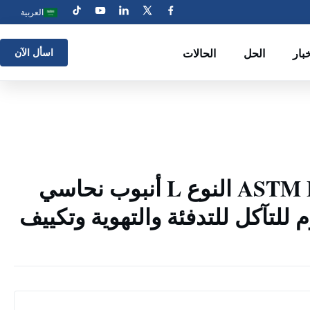
العربية
بار
الحل
الحالات
اسأل الآن
99.9% نقي ASTM B88 النوع L أنبوب نحاسي
للتآكل للتدفئة والتهوية وتكييف