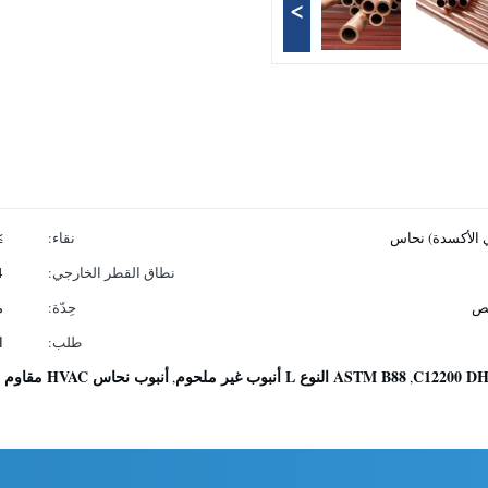
>
نقاء:
.9%
نطاق القطر الخارجي:
1/4 إلى
حِدّة:
م
طلب:
ا
ASTM B88 النوع L أنبوب غير ملحوم
أنبوب نحاس HVAC مقاوم للتآكل
,
,