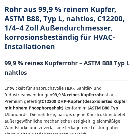
Rohr aus 99,9 % reinem Kupfer,
ASTM B88, Typ L, nahtlos, C12200,
1/4–4 Zoll Außendurchmesser,
korrosionsbeständig für HVAC-
Installationen
99,9 % reines Kupferrohr – ASTM B88 Typ L
nahtlos
Entwickelt für anspruchsvolle HLK-, Sanitär- und
Industrieanwendungen
99,9 % reines Kupferrohr
ist aus
Premium gefertigt
C12200 DHP-Kupfer (desoxidiertes Kupfer
mit hohem Phosphorgehalt).
konform mit
ASTM B88 Typ
L
Standards. Die nahtlose, hartgezogene Konstruktion bietet
außergewöhnliche mechanische Festigkeit, gleichmäßige
Wandstärke und zuverlässige leckagefreie Leistung über