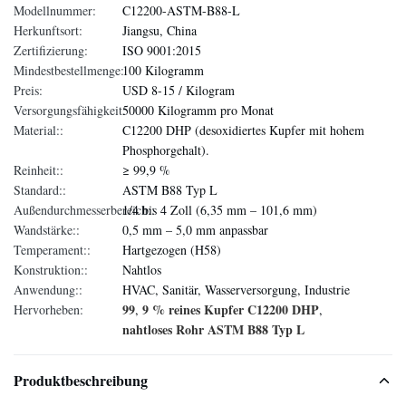
Modellnummer:
C12200-ASTM-B88-L
Herkunftsort:
Jiangsu, China
Zertifizierung:
ISO 9001:2015
Mindestbestellmenge:
100 Kilogramm
Preis:
USD 8-15 / Kilogram
Versorgungsfähigkeit:
50000 Kilogramm pro Monat
Material::
C12200 DHP (desoxidiertes Kupfer mit hohem
Phosphorgehalt).
Reinheit::
≥ 99,9 %
Standard::
ASTM B88 Typ L
Außendurchmesserbereich::
1/4 bis 4 Zoll (6,35 mm – 101,6 mm)
Wandstärke::
0,5 mm – 5,0 mm anpassbar
Temperament::
Hartgezogen (H58)
Konstruktion::
Nahtlos
Anwendung::
HVAC, Sanitär, Wasserversorgung, Industrie
99
9 % reines Kupfer C12200 DHP
Hervorheben:
,
,
nahtloses Rohr ASTM B88 Typ L
Produktbeschreibung