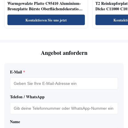
Warmgewalzte Platte C95410 Aluminium-
T2 Reinkupferpl
Bronzplatte Bürste Oberflächendekoration
Dicke C11000 C101
Industrie
Kontaktieren Sie uns jetzt
Kontaktie
Angebot anfordern
E-Mail
*
Telefon / WhatsApp
Name