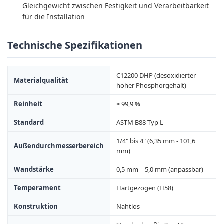
Gleichgewicht zwischen Festigkeit und Verarbeitbarkeit
für die Installation
Technische Spezifikationen
C12200 DHP (desoxidierter
Materialqualität
hoher Phosphorgehalt)
Reinheit
≥ 99,9 %
Standard
ASTM B88 Typ L
1/4" bis 4" (6,35 mm - 101,6
Außendurchmesserbereich
mm)
Wandstärke
0,5 mm – 5,0 mm (anpassbar)
Temperament
Hartgezogen (H58)
Konstruktion
Nahtlos