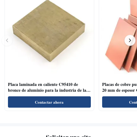
Placa laminada en caliente C95410 de
Placas de cobre p
bronce de aluminio para la industria de la
20 mm de espesor 
decoración de superficies cepilladas
Contactar ahora
Cont