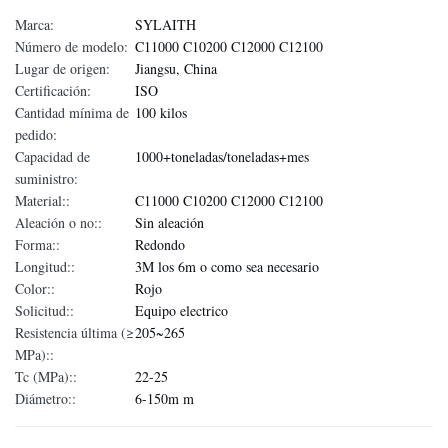
Marca:
SYLAITH
Número de modelo:
C11000 C10200 C12000 C12100
Lugar de origen:
Jiangsu, China
Certificación:
ISO
Cantidad mínima de
100 kilos
pedido:
Capacidad de
1000+toneladas/toneladas+mes
suministro:
Material::
C11000 C10200 C12000 C12100
Aleación o no::
Sin aleación
Forma::
Redondo
Longitud::
3M los 6m o como sea necesario
Color::
Rojo
Solicitud::
Equipo electrico
Resistencia última (≥
205~265
MPa)::
Tc (MPa)::
22-25
Diámetro::
6-150m m