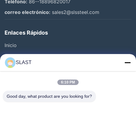
Teléfono:
86--18896820017
correo electrónico:
sales2@slssteel.com
Enlaces Rápidos
Inicio
Productos
SLAST
Los Vídeos
Sobre Nosotros
6:10 PM
Visita A La Fábrica
Good day, what product are you looking for?
Control De Calidad
Contáctenos
Solicitar Una Cotización
Noticias