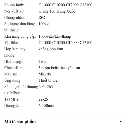
Số mô hình:
C11000 C10200 C12000 C12100
Nơi xuất xứ:
Giang Tô, Trung Quốc
Chứng nhận:
ISO
Số lượng đơn hàng
100kg
tối thiểu:
Khả năng cung cấp:
1000+tấn/tấn+tháng
Vật liệu::
C11000 C10200 C12000 C12100
Hợp kim hay
không hợp kim
không::
Hình dạng::
Tròn
Chiều dài::
3m 6m hoặc theo yêu cầu
Màu sắc::
Màu đỏ
Ứng dụng::
Thiết bị điện
Sức mạnh tối thượng
205~265
( ≥ MPa)::
Ts (MPa)::
22-25
Đường kính::
6-150mm
Mô tả sản phẩm