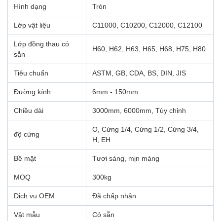
Hình dạng
Tròn
Lớp vật liệu
C11000, C10200, C12000, C12100
Lớp đồng thau có
H60, H62, H63, H65, H68, H75, H80
sẵn
Tiêu chuẩn
ASTM, GB, CDA, BS, DIN, JIS
Đường kính
6mm - 150mm
Chiều dài
3000mm, 6000mm, Tùy chỉnh
O, Cứng 1/4, Cứng 1/2, Cứng 3/4,
độ cứng
H, EH
Bề mặt
Tươi sáng, mịn màng
MOQ
300kg
Dịch vụ OEM
Đã chấp nhận
Vật mẫu
Có sẵn