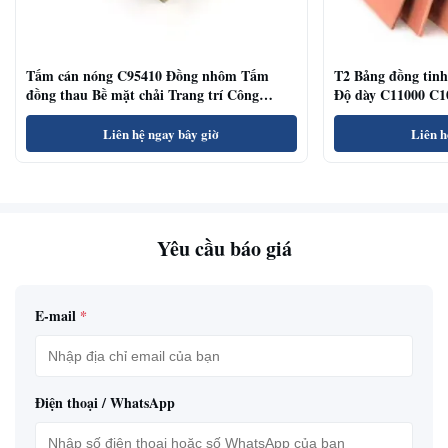
Tấm cán nóng C95410 Đồng nhôm Tấm
T2 Bảng đồng ti
đồng thau Bề mặt chải Trang trí Công
Độ dày C11000 C10
nghiệp
Liên hệ ngay bây giờ
Liên h
Yêu cầu báo giá
E-mail
*
Điện thoại / WhatsApp