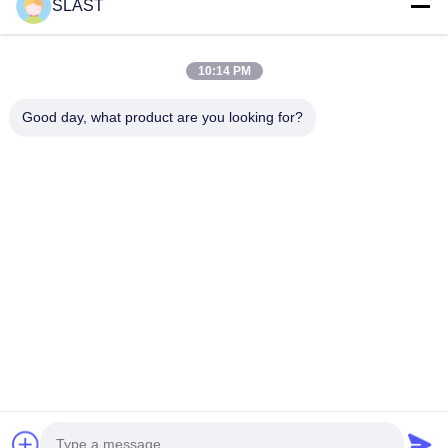
SLAST
Video
Về Chúng Tôi
10:14 PM
Chuyến Tham Quan Nhà Máy
Good day, what product are you looking for?
Kiểm Soát Chất Lượng
Liên Hệ Với Chúng Tôi
Yêu Cầu Đặt Giá
Tin Tức
Đi Theo Chúng Tôi.
©2025- WUXI SYLAITH SPECIAL STEEL CO., LIMITED. Tất cả. Tất cả