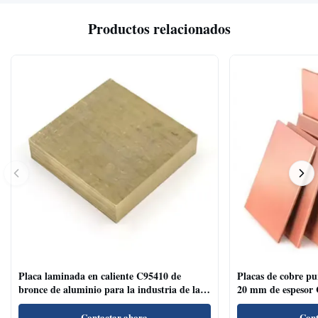
Productos relacionados
Placa laminada en caliente C95410 de
Placas de cobre p
bronce de aluminio para la industria de la
20 mm de espesor 
decoración de superficies cepilladas
Contactar ahora
Cont