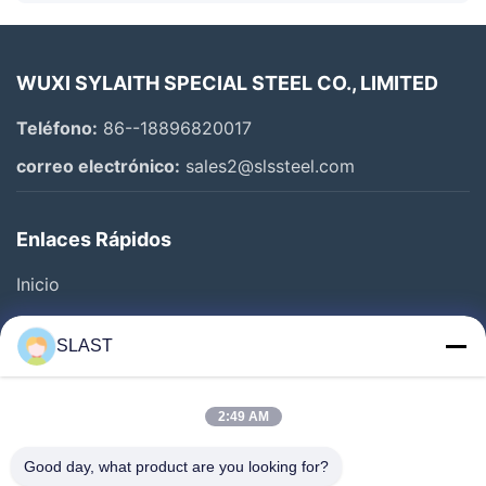
WUXI SYLAITH SPECIAL STEEL CO., LIMITED
Teléfono:
86--18896820017
correo electrónico:
sales2@slssteel.com
Enlaces Rápidos
Inicio
Productos
SLAST
Los Vídeos
Sobre Nosotros
2:49 AM
Visita A La Fábrica
Good day, what product are you looking for?
Control De Calidad