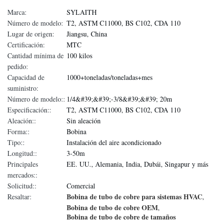
Marca:
SYLAITH
Número de modelo:
T2, ASTM C11000, BS C102, CDA 110
Lugar de origen:
Jiangsu, China
Certificación:
MTC
Cantidad mínima de
100 kilos
pedido:
Capacidad de
1000+toneladas/toneladas+mes
suministro:
Número de modelo::
1/4&#39;&#39;-3/8&#39;&#39; 20m
Especificación::
T2, ASTM C11000, BS C102, CDA 110
Aleación::
Sin aleación
Forma::
Bobina
Tipo::
Instalación del aire acondicionado
Longitud::
3-50m
Principales
EE. UU., Alemania, India, Dubái, Singapur y más
mercados::
Solicitud::
Comercial
Bobina de tubo de cobre para sistemas HVAC
Resaltar:
,
Bobina de tubo de cobre OEM
,
Bobina de tubo de cobre de tamaños