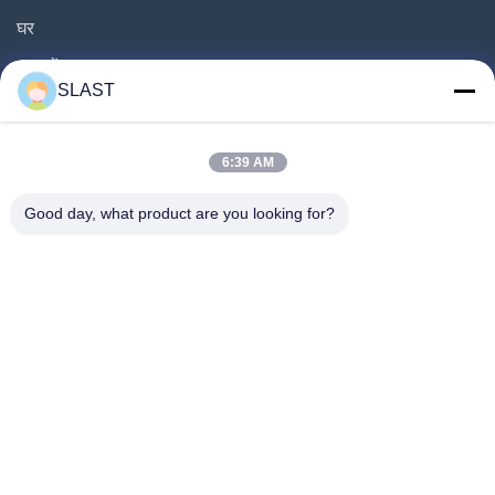
घर
उत्पादों
SLAST
वीडियो
हमारे बारे में
6:39 AM
फ़ैक्टरी टूर
Good day, what product are you looking for?
गुणवत्ता नियंत्रण
हमसे संपर्क करें
एक उद्धरण का अनुरोध करें
समाचार
हमारे पीछे आओ