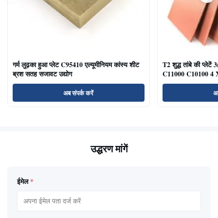
गर्म लुढ़का हुआ प्लेट C95410 एल्यूमीनियम कांस्य शीट
T2 शुद्ध तांबे की प्
ब्रश सतह सजावट उद्योग
C11000 C10100 4 X
अब संपर्क करें
अब
उद्धरण मांगें
ईमेल
*