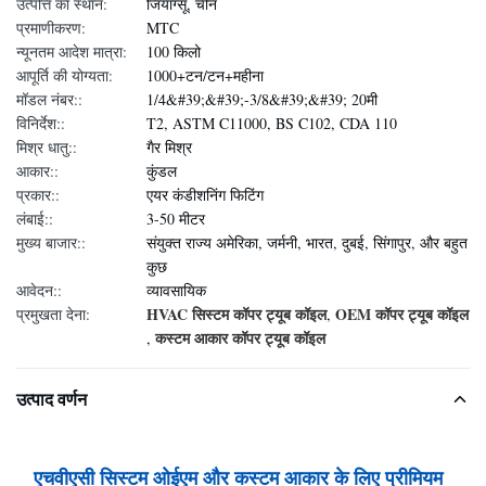
उत्पत्ति का स्थान:
जियांग्सू, चीन
प्रमाणीकरण:
MTC
न्यूनतम आदेश मात्रा:
100 किलो
आपूर्ति की योग्यता:
1000+टन/टन+महीना
मॉडल नंबर::
1/4&#39;&#39;-3/8&#39;&#39; 20मी
विनिर्देश::
T2, ASTM C11000, BS C102, CDA 110
मिश्र धातु::
गैर मिश्र
आकार::
कुंडल
प्रकार::
एयर कंडीशनिंग फिटिंग
लंबाई::
3-50 मीटर
मुख्य बाजार::
संयुक्त राज्य अमेरिका, जर्मनी, भारत, दुबई, सिंगापुर, और बहुत
कुछ
आवेदन::
व्यावसायिक
HVAC सिस्टम कॉपर ट्यूब कॉइल
OEM कॉपर ट्यूब कॉइल
प्रमुखता देना:
,
कस्टम आकार कॉपर ट्यूब कॉइल
,
उत्पाद वर्णन
एचवीएसी सिस्टम ओईएम और कस्टम आकार के लिए प्रीमियम