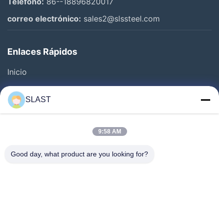
Teléfono:
86--18896820017
correo electrónico:
sales2@slssteel.com
Enlaces Rápidos
Inicio
Productos
SLAST
Los Vídeos
Sobre Nosotros
9:58 AM
Visita A La Fábrica
Good day, what product are you looking for?
Control De Calidad
Contáctenos
Solicitar Una Cotización
Noticias