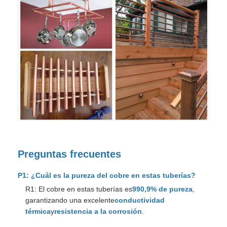
Preguntas frecuentes
P1: ¿Cuál es la pureza del cobre en estas tuberías?
R1: El cobre en estas tuberías es
990,9% de pureza
,
garantizando una excelente
conductividad
térmica
y
resistencia a la corrosión
.