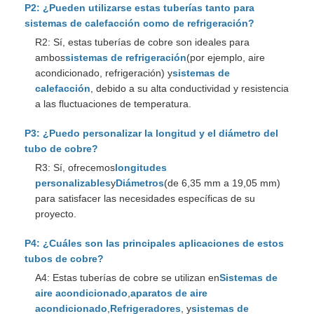
P2: ¿Pueden utilizarse estas tuberías tanto para
sistemas de calefacción como de refrigeración?
R2: Sí, estas tuberías de cobre son ideales para
ambos
sistemas de refrigeración
(por ejemplo, aire
acondicionado, refrigeración) y
sistemas de
calefacción
, debido a su alta conductividad y resistencia
a las fluctuaciones de temperatura.
P3: ¿Puedo personalizar la longitud y el diámetro del
tubo de cobre?
R3: Sí, ofrecemos
longitudes
personalizables
y
Diámetros
(de 6,35 mm a 19,05 mm)
para satisfacer las necesidades específicas de su
proyecto.
P4: ¿Cuáles son las principales aplicaciones de estos
tubos de cobre?
A4: Estas tuberías de cobre se utilizan en
Sistemas de
aire acondicionado
,
aparatos de aire
acondicionado
,
Refrigeradores
, y
sistemas de