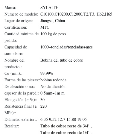
Marca:
SYLAITH
Número de modelo:
C10100,C10200,C12000,T2,T3, H62,H65
Lugar de origen:
Jiangsu, China
Certificación:
MTC
Cantidad mínima de
100 kg de peso
pedido:
Capacidad de
1000+toneladas/toneladas+mes
suministro:
Nombre del
Bobina del tubo de cobre
producto::
Cu (min)::
99.99%
Forma de las piezas::
bobina redonda
De aleación o no::
No de aleación
espesor de la pared::
0.5mm~1m m
Elongación (≥ %)::
30
Resistencia final (≥
220
MPa)::
Diámetro exterior::
6.35 9.52 12.7 15.88 19.05
Tubo de cobre recto de 3/4''
Resaltar:
,
Tubo de cobre recto de 1/4''
,