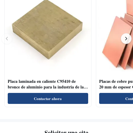
Placa laminada en caliente C95410 de
Placas de cobre p
bronce de aluminio para la industria de la
20 mm de espesor 
decoración de superficies cepilladas
Contactar ahora
Cont
Solicitar una cita