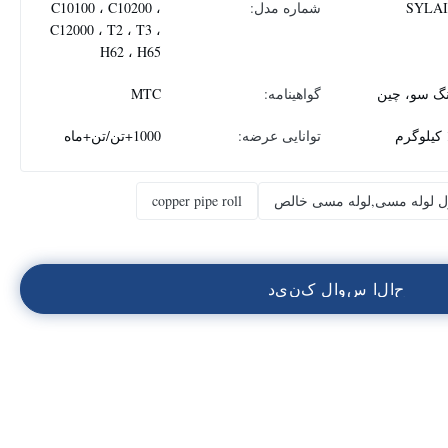
SYLA
شماره مدل:
C10100 ، C10200 ،
C12000 ، T2 ، T3 ،
H62 ، H65
نگ سو، چین
گواهینامه:
MTC
م
توانایی عرضه:
1000+تن/تن+ماه
ل لوله مسی,لوله مسی خالص
copper pipe roll
ح
ا
ل
ا
س
و
ا
ل
ک
ن
ي
د