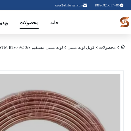
sales2@slssteel.com
86--18896820017
خانه
محصولات
ویدیو
محصولات
کویل لوله مسی
لوله مسی مستقیم ASTM B280 AC 3/8 اینچ 1/2 اینچ 3/4 اینچ 1/4 اینچ برای کویل پنکیک رولینگ HVAC