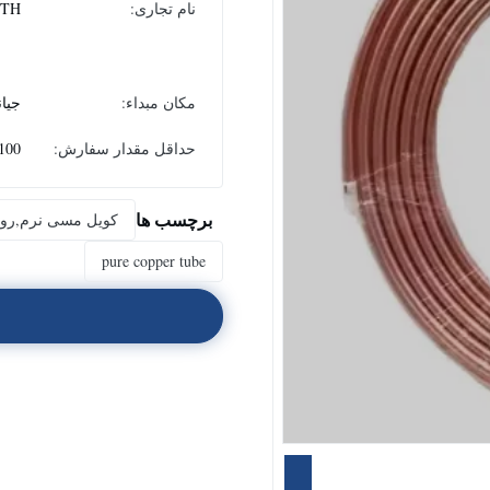
نام تجاری:
ITH
مکان مبداء:
جیا
حداقل مقدار سفارش:
100 کیلوگر
برچسب ها
کویل مسی نرم,رو
pure copper tube