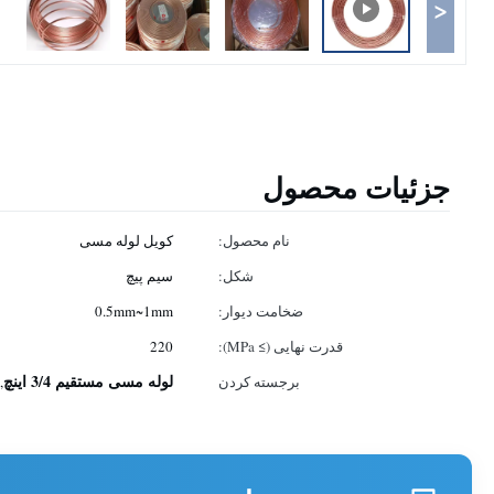
<
جزئیات محصول
نام محصول:
کویل لوله مسی
شکل:
سیم پیچ
ضخامت دیوار:
0.5mm~1mm
قدرت نهایی (≥ MPa):
220
لوله مسی مستقیم 3/4 اینچ
برجسته کردن
,