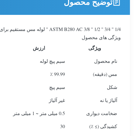
توضیح محصول
ASTM B280 AC 3/8 '' 1/2 '' 3/4 '' 1/4 '' لوله مس مستقیم برای سیم پیچ پنکیک نورد HVAC
ویژگی های محصول
ویژگی
ارزش
نام محصول
سیم پیچ لوله
مس (دقیقه)
99.99 ٪
شکل
سیم پیچ
آلیاژ یا نه
غیر آلیاژ
ضخامت دیواری
0.5 میلی متر ~ 1 میلی متر
کشیدگی (≥ ٪)
30