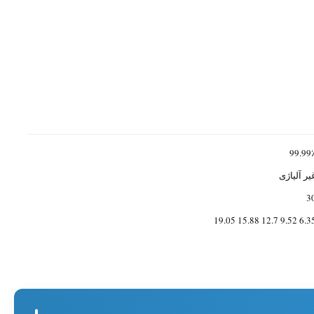
99.99
یر آلیاژی
3
6.35 9.52 12.7 15.88 1