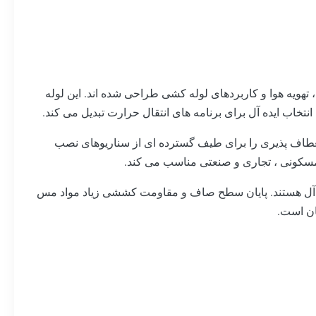
له های مس ASTM B280 AC ما لوله های مس مستقیم با کارایی بالا هستند که به طور خاص برای استفاده در سیستم های HVAC ، تهویه هوا و کاربردهای لوله کشی طراحی شده اند. این لوله
یلی متر ، 15.88 میلی متر و 19.05 میلی متر) ، لوله های مس ما انعطاف پذیری را برای طیف گسترده ای از سناریوهای نصب
 مسکونی ، تجاری و صنعتی مناسب می کند.
ایده آل هستند. پایان سطح صاف و مقاومت کششی زیاد مواد مس
ان است.