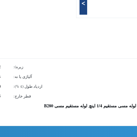
>
زیره):
٪
آلیاژی یا نه:
غ
ازدیاد طول (≥ %):
0
قطر خارج:
9.05
لوله مسی مستقیم 1/4 اینچ
لوله مستقیم مسی B280
,