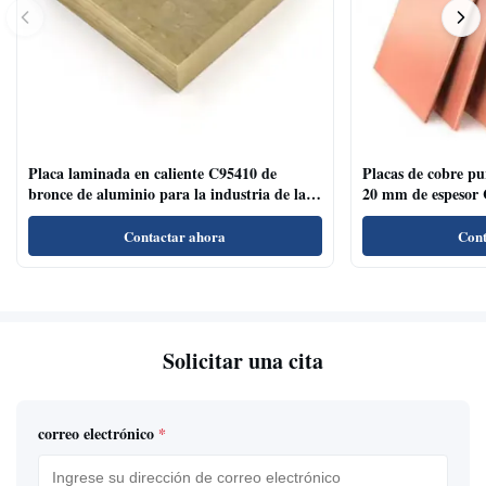
Placa laminada en caliente C95410 de
Placas de cobre p
bronce de aluminio para la industria de la
20 mm de espesor 
decoración de superficies cepilladas
Contactar ahora
Cont
Solicitar una cita
correo electrónico
*