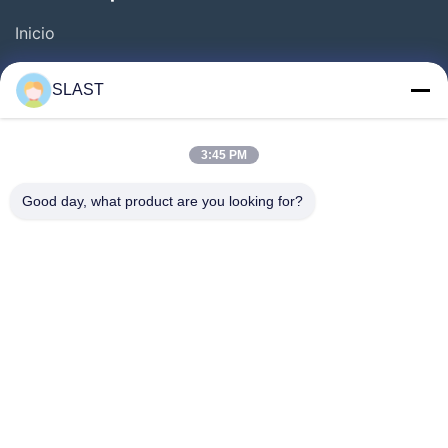
Inicio
Productos
SLAST
Los Vídeos
Sobre Nosotros
3:45 PM
Visita A La Fábrica
Good day, what product are you looking for?
Control De Calidad
Contáctenos
Solicitar Una Cotización
Noticias
Síguenos.