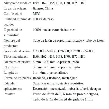
Número de modelo:
H59, H62, H65, H68, H70, H75, H80
Lugar de origen:
Jiangsu, China
Certificación:
MTC
Cantidad mínima de
100 kg de peso
pedido:
Capacidad de
1000+toneladas/toneladas+mes
suministro:
Nombre del
Tubo de latón de pared fina roscado y tubo de latón
producto::
Grados de aleación::
C28000, C27400, C26800, C26200, C26000
Tipos materiales::
H59, H62, H65, H68, H70, H75, H80
Diámetro exterior::
6 mm - 200 mm, o personalizado
El grosor::
0.5 mm - 55 mm, o personalizado
Longitud::
1m - 6m, o personalizado
Forma de las piezas::
Redondo, Cuadrado, Rectángulo
Estándar::
Se aplicarán los siguientes requisitos:
aplicaciones::
Decoración, mecanizado, tubería, tubería de agua
0tubo de latón de 0
6 mm de pared delgada
Resaltar:
,
,
Tubo de latón de pared delgada de 1 mm