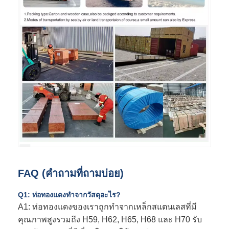
FAQ (คําถามที่ถามบ่อย)
Q1: ท่อทองแดงทําจากวัสดุอะไร?
A1: ท่อทองแดงของเราถูกทําจากเหล็กสแตนเลสที่มี
คุณภาพสูงรวมถึง H59, H62, H65, H68 และ H70 รับ