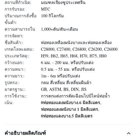
สถานที่กำเนิด:
มณฑลเจียงซูประเทศจีน
การรับรอง:
MTC
ปริมาณการสั่งซื้อ
100 กิโลกรัม
ขั้นต่ำ:
ความสามารถใน
1,000+ตัน/ตัน+เดือน
การจัดหา:
ชื่อสินค้า::
ท่อทองเหลืองผนังบางและท่อทองเหลือง
เกรดโลหะผสม::
C28000, C27400, C26800, C26200, C26000
ประเภทวัสดุ::
H59, H62, H65, H68, H70, H75, H80
กว้างนอก::
6 มม. - 200 มม. หรือปรับแต่ง
ความหนา::
0.5 มม. - 55 มม. หรือปรับแต่ง
ความยาว::
1m - 6m หรือปรับแต่ง
รูปทรง::
กลม สี่เหลี่ยม สี่เหลี่ยมผืนผ้า
มาตรฐาน::
GB, ASTM, BS, DIN, JIS
การใช้งาน::
การตกแต่งการตัดเฉือนไปป์ไลน์ท่อน้ำ
0ท่อทองแดงผนังบาง.6 มิลลิเมตร
เน้น:
,
ท่อทองแดงผนังบาง 1 มิลลิเมตร
,
0ท่อทองแดงบาง.5 มิลลิเมตร
คำอธิบายผลิตภัณฑ์