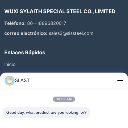
WUXI SYLAITH SPECIAL STEEL CO., LIMITED
Teléfono:
86--18896820017
correo electrónico:
sales2@slssteel.com
Enlaces Rápidos
Inicio
Productos
SLAST
Los Vídeos
Sobre Nosotros
10:05 AM
Visita A La Fábrica
Good day, what product are you looking for?
Control De Calidad
Contáctenos