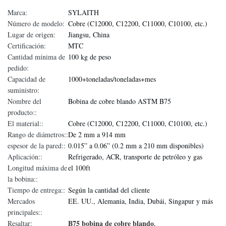
Marca:
SYLAITH
Número de modelo:
Cobre (C12000, C12200, C11000, C10100, etc.)
Lugar de origen:
Jiangsu, China
Certificación:
MTC
Cantidad mínima de
100 kg de peso
pedido:
Capacidad de
1000+toneladas/toneladas+mes
suministro:
Nombre del
Bobina de cobre blando ASTM B75
producto::
El material::
Cobre (C12000, C12200, C11000, C10100, etc.)
Rango de diámetros::
De 2 mm a 914 mm
espesor de la pared::
0.015” a 0.06” (0.2 mm a 210 mm disponibles)
Aplicación::
Refrigerado, ACR, transporte de petróleo y gas
Longitud máxima de
el 100ft
la bobina::
Tiempo de entrega::
Según la cantidad del cliente
Mercados
EE. UU., Alemania, India, Dubái, Singapur y más
principales::
B75 bobina de cobre blando
Resaltar:
,