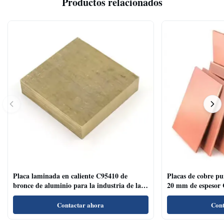
Productos relacionados
Placa laminada en caliente C95410 de
Placas de cobre p
bronce de aluminio para la industria de la
20 mm de espesor 
decoración de superficies cepilladas
Contactar ahora
Cont