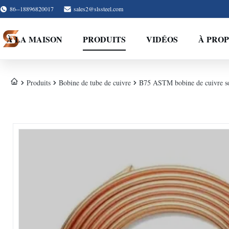
86--18896820017
sales2@slssteel.com
À LA MAISON
PRODUITS
VIDÉOS
À PROP
Produits
Bobine de tube de cuivre
B75 ASTM bobine de cuivre soup