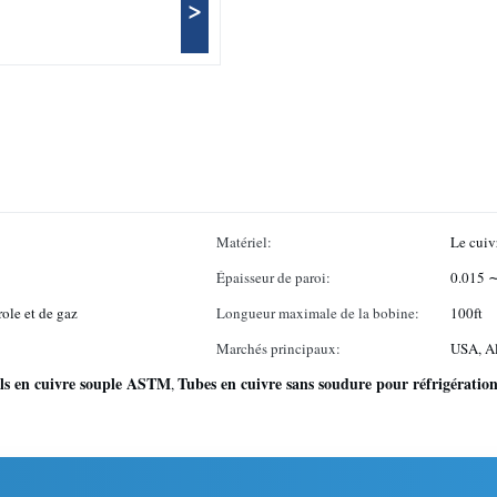
>
Matériel:
Le cuiv
Épaisseur de paroi:
0.015 ∼
role et de gaz
Longueur maximale de la bobine:
100ft
Marchés principaux:
USA, Al
ls en cuivre souple ASTM
Tubes en cuivre sans soudure pour réfrigératio
,