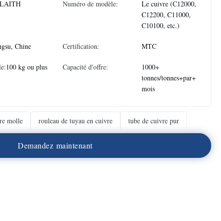
LAITH
Numéro de modèle:
Le cuivre (C12000,
C12200, C11000,
C10100, etc.)
ngsu, Chine
Certification:
MTC
e:
100 kg ou plus
Capacité d'offre:
1000+
tonnes/tonnes+par+
mois
re molle
rouleau de tuyau en cuivre
tube de cuivre pur
D
e
m
a
n
d
e
z
m
a
i
n
t
e
n
a
n
t