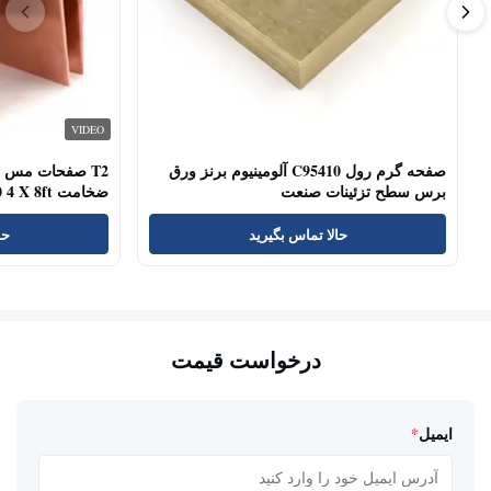
VIDEO
صفحه گرم رول C95410 آلومینیوم برنز ورق
برس سطح تزئینات صنعت
ضخامت C11000 C10100 4 X 8ft
حالا تماس بگیرید
حا
درخواست قیمت
ایمیل
*