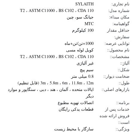
نام تجاری:
SYLAITH
شماره مدل:
T2 ، ASTM C11000 ، BS C102 ، CDA 110
مکان مبداء:
جیانگ سو، چین
گواهینامه:
MTC
حداقل مقدار
100 کیلوگرم
سفارش:
توانایی عرضه:
1000+تن/تن+ماه
نام محصول::
کویل لوله مسی
مشخصات::
T2 ، ASTM C11000 ، BS C102 ، CDA 110
آلیاژ::
غیر آلیاژی
شکل::
سیم پیچ
ضخامت دیوار::
0.8 میلی متر
طول::
3m ، 5.8m ، 6m ، 11.8m ، 12m (قابل تنظیم)
بازارهای اصلی::
ایالات متحده ، آلمان ، هند ، دبی ، سنگاپور و موارد
دیگر
برنامه::
اتصالات تهویه مطبوع
خدمات پس از
قطعات یدکی رایگان
فروش ارائه شده
است::
ویژگی::
سازگار با محیط زیست