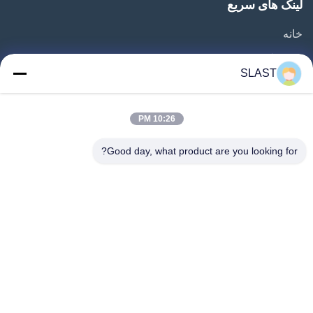
لینک های سریع
خانه
محصولات
SLAST
ویدیو
درباره ما
10:26 PM
بازدید از کارخانه
Good day, what product are you looking for?
کنترل کیفیت
تماس با ما
درخواست قیمت
اخبار
دنبال ما بياي