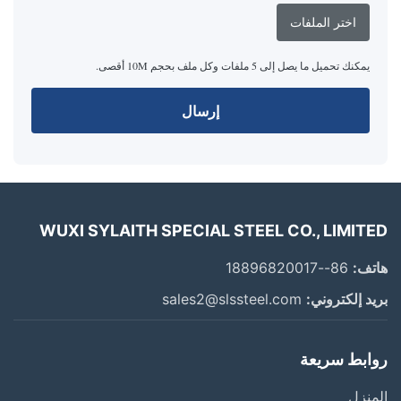
اختر الملفات
يمكنك تحميل ما يصل إلى 5 ملفات وكل ملف بحجم 10M أقصى.
إرسال
WUXI SYLAITH SPECIAL STEEL CO., LIMITED
هاتف:
86--18896820017
بريد إلكتروني:
sales2@slssteel.com
روابط سريعة
المنزل