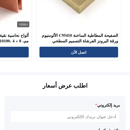
VIDEO
الصفيحة المطاطية الساخنة C95410 الألومنيوم
ورقة البرونز الفرشاة التصميم السطحي
مم، C11000 C10100، 4 × 8 قدم
الصناعة
اتصل الآن
اطلب عرض أسعار
بريد إلكتروني
*