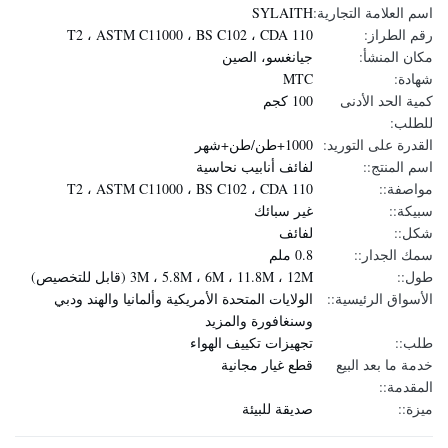
اسم العلامة التجارية:
SYLAITH
رقم الطراز:
T2 ، ASTM C11000 ، BS C102 ، CDA 110
مكان المنشأ:
جيانغسو، الصين
شهادة:
MTC
كمية الحد الأدنى
100 كجم
للطلب:
القدرة على التوريد:
1000+طن/طن+شهر
اسم المنتج::
لفائف أنابيب نحاسية
مواصفة::
T2 ، ASTM C11000 ، BS C102 ، CDA 110
سبيكة::
غير سبائك
شكل::
لفائف
سمك الجدار::
0.8 ملم
طول::
3M ، 5.8M ، 6M ، 11.8M ، 12M (قابل للتخصيص)
الأسواق الرئيسية::
الولايات المتحدة الأمريكية وألمانيا والهند ودبي
وسنغافورة والمزيد
طلب::
تجهيزات تكييف الهواء
خدمة ما بعد البيع
قطع غيار مجانية
المقدمة::
ميزة::
صديقة للبيئة