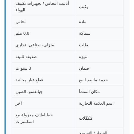
أنابيب النحاس / تجهيزات تكييف
يكتب
الهواء
مادة
نحاس
سماكة
0.8 ملم
طلب
منزلي، صناعي، تجاري
ميزة
صديقة للبيئة
ضمان
3 سنوات
خدمة ما بعد البيع
قطع غيار مجانية
مكان المنشأ
جيانغسو، الصين
اسم العلامة التجارية
آخر
خط لفائف معزولة مع
مُكَمِّلات
المكسرات
الشعار / التصميم