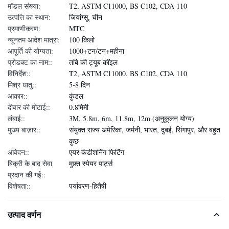
मॉडल संख्या:
T2, ASTM C11000, BS C102, CDA 110
उत्पत्ति का स्थान:
जियांग्सू, चीन
प्रमाणीकरण:
MTC
न्यूनतम आदेश मात्रा:
100 किलो
आपूर्ति की योग्यता:
1000+टन/टन+महीना
प्रोडक्ट का नाम::
तांबे की ट्यूब कॉइल
विनिर्देश::
T2, ASTM C11000, BS C102, CDA 110
मिश्र धातु::
5-8 दिन
आकार::
कुंडल
दीवार की मोटाई::
0.8मिमी
लंबाई::
3M, 5.8m, 6m, 11.8m, 12m (अनुकूलन योग्य)
मुख्य बाज़ार::
संयुक्त राज्य अमेरिका, जर्मनी, भारत, दुबई, सिंगापुर, और बहुत
कुछ
आवेदन::
एयर कंडीशनिंग फिटिंग
बिक्री के बाद सेवा
मुफ़्त स्पेयर पार्ट्स
प्रदान की गई::
विशेषता::
पर्यावरण-हितैषी
उत्पाद वर्णन