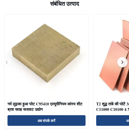
संबंधित उत्पाद
गर्म लुढ़का हुआ प्लेट C95410 एल्यूमीनियम कांस्य शीट
T2 शुद्ध तांबे की प्
ब्रश सतह सजावट उद्योग
C11000 C10100 4 X
अब संपर्क करें
अब