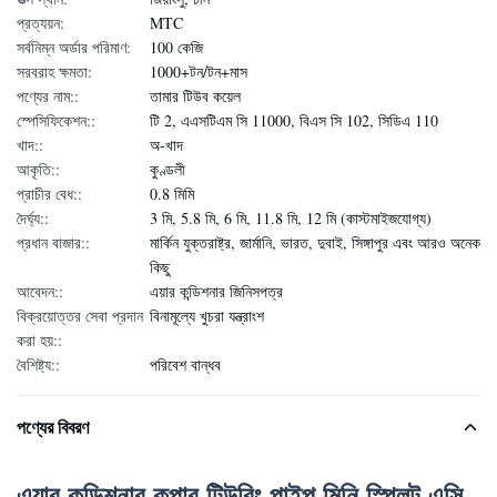
প্রত্যয়ন:
MTC
সর্বনিম্ন অর্ডার পরিমাণ:
100 কেজি
সরবরাহ ক্ষমতা:
1000+টন/টন+মাস
পণ্যের নাম::
তামার টিউব কয়েল
স্পেসিফিকেশন::
টি 2, এএসটিএম সি 11000, বিএস সি 102, সিডিএ 110
খাদ::
অ-খাদ
আকৃতি::
কুণ্ডলী
প্রাচীর বেধ::
0.8 মিমি
দৈর্ঘ্য::
3 মি, 5.8 মি, 6 মি, 11.8 মি, 12 মি (কাস্টমাইজযোগ্য)
প্রধান বাজার::
মার্কিন যুক্তরাষ্ট্র, জার্মানি, ভারত, দুবাই, সিঙ্গাপুর এবং আরও অনেক
কিছু
আবেদন::
এয়ার কন্ডিশনার জিনিসপত্র
বিক্রয়োত্তর সেবা প্রদান
বিনামূল্যে খুচরা যন্ত্রাংশ
করা হয়::
বৈশিষ্ট্য::
পরিবেশ বান্ধব
পণ্যের বিবরণ
এয়ার কন্ডিশনার কপার টিউবিং পাইপ মিনি স্প্লিট এসি