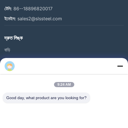
টেলি:
86--18896820017
ইমেইল:
sales2@slssteel.com
দ্রুত লিঙ্ক
বাড়ি
পণ্য
ভিডিও
আমাদের সম্বন্ধে
9:24 AM
কারখানা ভ্রমণ
Good day, what product are you looking for?
গুণগত মান নিয়ন্ত্রণ
যোগাযোগ করুন
একটি উদ্ধৃতি অনুরোধ করুন