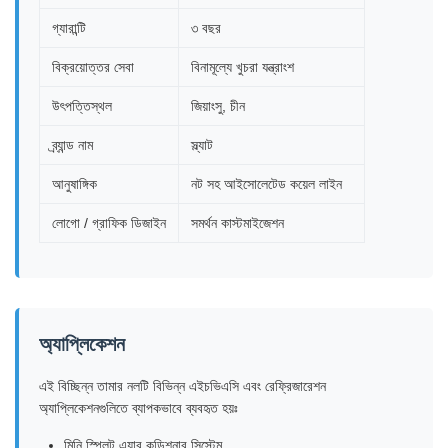
গ্যারান্টি
৩ বছর
বিক্রয়োত্তর সেবা
বিনামূল্যে খুচরা যন্ত্রাংশ
উৎপত্তিস্থল
জিয়াংসু, চীন
ব্র্যান্ড নাম
স্ল্যাট
আনুষাঙ্গিক
নট সহ আইসোলেটেড কয়েল লাইন
লোগো / গ্রাফিক ডিজাইন
সমর্থন কাস্টমাইজেশন
অ্যাপ্লিকেশন
এই বিচ্ছিন্ন তামার নলটি বিভিন্ন এইচভিএসি এবং রেফ্রিজারেশন
অ্যাপ্লিকেশনগুলিতে ব্যাপকভাবে ব্যবহৃত হয়ঃ
মিনি স্প্লিট এয়ার কন্ডিশনার সিস্টেম