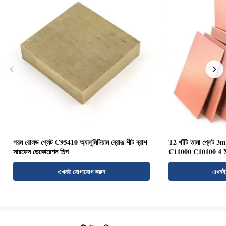
গরম রোলড প্লেট C95410 অ্যালুমিনিয়াম ব্রোঞ্জ শীট ব্রাশ
T2 খাঁটি তামা প্লে
সারফেস ডেকোরেশন শিল্প
C11000 C10100 4 X
এখনই যোগাযোগ করুন
এখনই