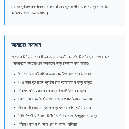
এই সমস্যাগুলি রক্ষণাবেক্ষণের ব্যয় বাড়িয়ে তুলতে পারে এবং সামগ্রিক সিস্টেম
কর্মক্ষমতা হ্রাস করতে পারে।
আমাদের সমাধান
আমাদের বিচ্ছিন্ন তামা টিউব কয়েল লাইনটি এই এইচভিএসি ইনস্টলেশন এবং
পারফরম্যান্স চ্যালেঞ্জগুলি সমাধানের জন্য ডিজাইন করা হয়েছেঃ
উচ্চতর তাপ পরিবাহিতা জন্য উচ্চ বিশুদ্ধতা তামা উপাদান
0.8 মিমি পুরু টিউব প্রাচীর চাপ প্রতিরোধের জন্য উন্নত
শক্তির ক্ষতি হ্রাস করার জন্য টেকসই নিরোধক স্তর
দ্রুত এবং সহজ ইনস্টলেশনের জন্য প্রাক ইনস্টল করা বাদাম
দীর্ঘমেয়াদী নির্ভরযোগ্যতার জন্য দুর্দান্ত জারা প্রতিরোধের
মিনি স্প্লিট এসি এবং হিটিং সিস্টেমের সাথে উপযুক্ত সামঞ্জস্য
পরিবেশ বান্ধব উপাদান এবং উৎপাদন প্রক্রিয়া