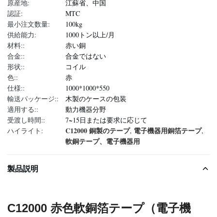
原産地:
江蘇省、中国
認証:
MTC
最小注文数量:
100kg
供給能力:
1000トン以上/月
材料::
赤い銅
合金::
合金ではない
形状::
コイル
色::
赤
仕様::
1000*1000*550
輸送パッケージ::
木製のケースの包装
適用する::
動力機器分野
受渡し時間::
7~15日または要求に応じて
C12000 銅製のテープ
電子機器用銅箔テープ
ハイライト:
,
,
軟銅テープ、電子機器用
製品説明
C12000 赤色軟銅箔テープ（電子機