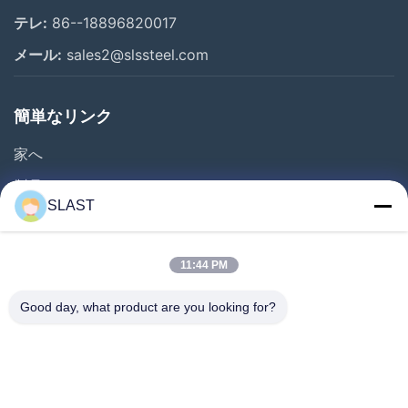
テレ:
86--18896820017
メール:
sales2@slssteel.com
簡単なリンク
家へ
製品
SLAST
ビデオ
わたしたち に つい て
11:44 PM
工場 ツアー
Good day, what product are you looking for?
品質管理
連絡 ください
見積もりを依頼