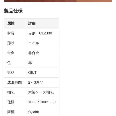
製品仕様
属性
詳細
材質
赤銅（C12000）
形状
コイル
合金
非合金
色
赤
規格
GB/T
成形時間
2～3週間
梱包
木製ケース梱包
仕様
1000 *1000* 550
商標
Sylaith