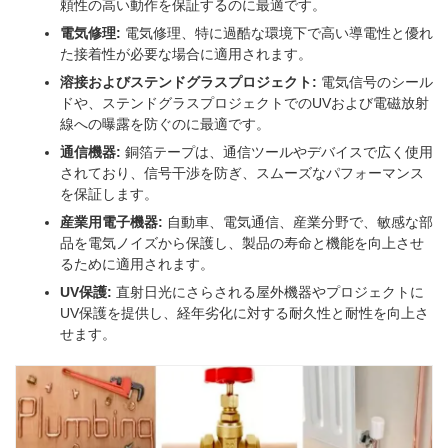
頼性の高い動作を保証するのに最適です。
電気修理:
電気修理、特に過酷な環境下で高い導電性と優れ
た接着性が必要な場合に適用されます。
溶接およびステンドグラスプロジェクト:
電気信号のシール
ドや、ステンドグラスプロジェクトでのUVおよび電磁放射
線への曝露を防ぐのに最適です。
通信機器:
銅箔テープは、通信ツールやデバイスで広く使用
されており、信号干渉を防ぎ、スムーズなパフォーマンス
を保証します。
産業用電子機器:
自動車、電気通信、産業分野で、敏感な部
品を電気ノイズから保護し、製品の寿命と機能を向上させ
るために適用されます。
UV保護:
直射日光にさらされる屋外機器やプロジェクトに
UV保護を提供し、経年劣化に対する耐久性と耐性を向上さ
せます。