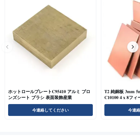
ホットロールプレートC95410 アルミ ブロ
T2 純銅板 3mm 5m
ンズシート ブラシ 表面装飾産業
C10100 4 x 8フ
今連絡してください
今連