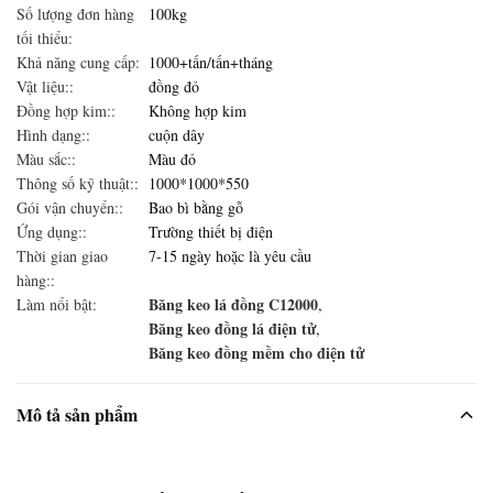
Số lượng đơn hàng
100kg
tối thiểu:
Khả năng cung cấp:
1000+tấn/tấn+tháng
Vật liệu::
đồng đỏ
Đồng hợp kim::
Không hợp kim
Hình dạng::
cuộn dây
Màu sắc::
Màu đỏ
Thông số kỹ thuật::
1000*1000*550
Gói vận chuyển::
Bao bì bằng gỗ
Ứng dụng::
Trường thiết bị điện
Thời gian giao
7-15 ngày hoặc là yêu cầu
hàng::
Băng keo lá đồng C12000
Làm nổi bật:
,
Băng keo đồng lá điện tử
,
Băng keo đồng mềm cho điện tử
Mô tả sản phẩm