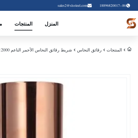
sales2@slssteel.com
86--18896820017
المنزل
المنتجات
م
المنتجات
رقائق النحاس
شريط رقائق النحاس الأحمر الناعم C12000 للإلكترونيات ومجال معدات الطاقة