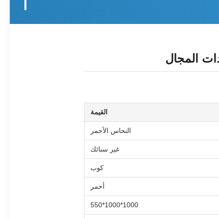
القيمة
النحاس الأحمر
غير سبائك
كوب
أحمر
1000*1000*550