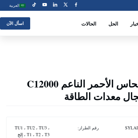
العربية
بار
الحل
الحالات
اسأل الآن
شريط رقائق النحاس الأحمر الناعم C12000
جال معدات الطاقة
SYLA
رقم الطراز:
TU1 ، TU2 ، TU3 ،
T1 ، T2 ، T3 ، إلخ