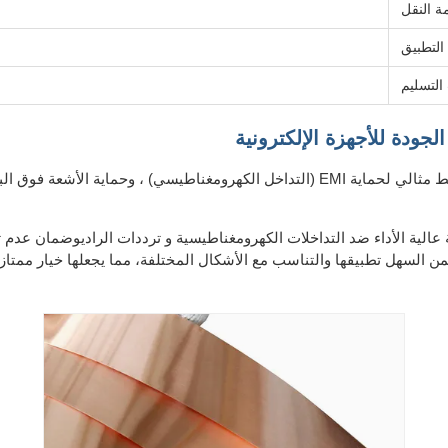
ة النقل
التطبيق
لتسليم
مصنوع من النحاس الأحمر الممتاز، هذا الشريط مثالي لحماية EMI (التداخل الكهرومغناطي
 النحاسي C12000 يوفر حماية عالية الأداء ضد التداخلات الكهرومغناطيسية و ترددات الراديو
 السهل تطبيقها والتناسب مع الأشكال المختلفة، مما يجعلها خيار ممتاز ل