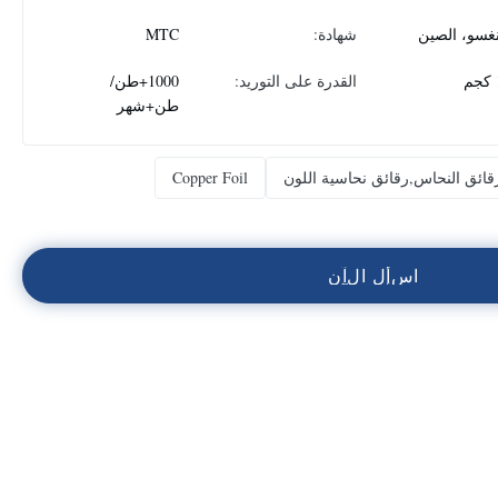
نغسو، الصين
شهادة:
MTC
القدرة على التوريد:
1000+طن/
طن+شهر
قائق النحاس,رقائق نحاسية اللون
Copper Foil
ا
س
أ
ل
ا
ل
آ
ن