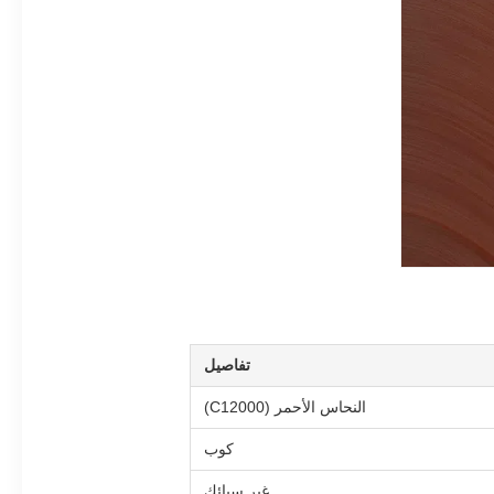
تفاصيل
النحاس الأحمر (C12000)
كوب
غير سبائك