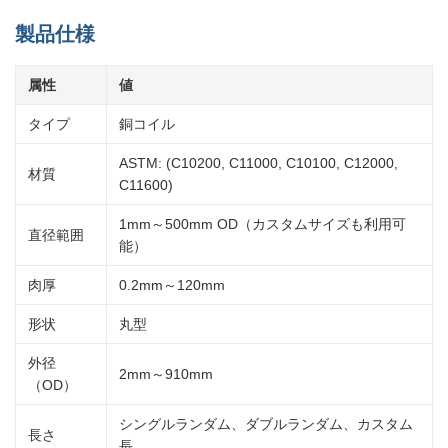
製品仕様
属性
値
タイプ
銅コイル
ASTM: (C10200, C11000, C10100, C12000,
材質
C11600)
1mm～500mm OD（カスタムサイズも利用可
直径範囲
能）
肉厚
0.2mm～120mm
形状
丸型
外径
2mm～910mm
（OD）
シングルランダム、ダブルランダム、カスタム
長さ
長