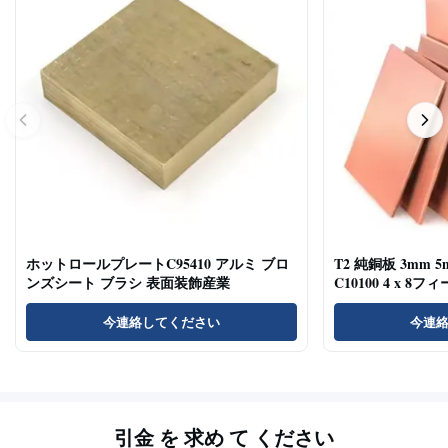
ホットロールプレートC95410 アルミ ブロ
T2 純銅板 3mm 5m
ンズシート ブラシ 表面装飾産業
C10100 4 x 8フ
今連絡してください
今連
引金 を 求め て ください