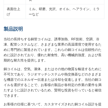
表面仕上
ミル、研磨、光沢、オイル、ヘアライン、ミラ
げ
ーなど
製品説明
当社の長持ちする銅管コイルは、誘導加熱、RF技術、空調、冷
凍、配管システムなど、さまざまな業界の高温環境で使用するた
めに専門的に製造されています。これらの銅コイルは信頼性のた
めに設計されており、優れた耐食性、高い機械的強度、および長
期的な耐久性を提供します。
銅コイルは、空気、液体、またはその他の物質を輸送するために
不可欠であり、ラジオマッチシステムや熱交換器などのさまざま
な機器でのエネルギー伝達または冷却を促進します。当社の銅コ
イルを選択することで、お客様の製品が各特定の作業の要件を満
たすように設計されているため、賢明な投資を行っていると確信
できます。
お客様の仕様に基づいて、カスタマイズされた銅コイル設計を提