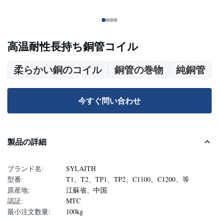
高温耐性長持ち銅管コイル
柔らかい銅のコイル
銅管の巻物
純銅管
今すぐ問い合わせ
製品の詳細
ブランド名:
SYLAITH
型番:
T1、T2、TP1、TP2、C1100、C1200、等
原産地:
江蘇省、中国
認証:
MTC
最小注文数量:
100kg