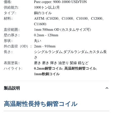
価格:
Pure copper: 9000-10000 USD/TON
供給能力:
1000トン以上/月
タイプ::
銅のコイル
材料::
ASTM: (C10200、C11000、C10100、C12000、
C11600)
直径範囲::
1mm 500mm OD (カスタムサイズ可)
壁の厚さ::
0.2mm - 120mm
形状::
丸い
外の直径（OD）::
2mm - 910mm
長さ::
シングルランダム,ダブルランダム,カスタム長
さ
表面塗装::
磨き 磨き 輝き 油塗り 髪線 鏡など
0.2mm銅管コイル
高温耐性銅管コイル
ハイライト:
,
,
1mm軟銅コイル
製品説明
高温耐性長持ち銅管コイル