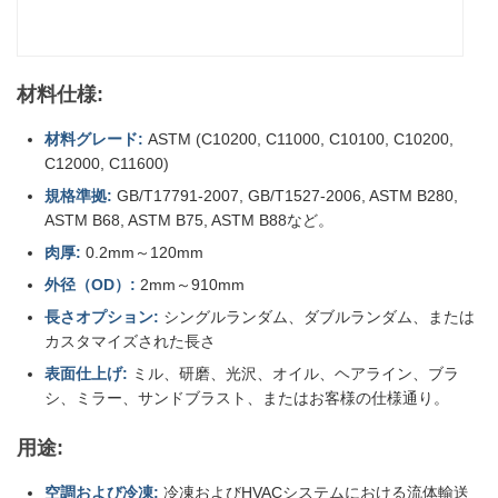
材料仕様:
材料グレード:
ASTM (C10200, C11000, C10100, C10200,
C12000, C11600)
規格準拠:
GB/T17791-2007, GB/T1527-2006, ASTM B280,
ASTM B68, ASTM B75, ASTM B88など。
肉厚:
0.2mm～120mm
外径（OD）:
2mm～910mm
長さオプション:
シングルランダム、ダブルランダム、または
カスタマイズされた長さ
表面仕上げ:
ミル、研磨、光沢、オイル、ヘアライン、ブラ
シ、ミラー、サンドブラスト、またはお客様の仕様通り。
用途:
空調および冷凍:
冷凍およびHVACシステムにおける流体輸送