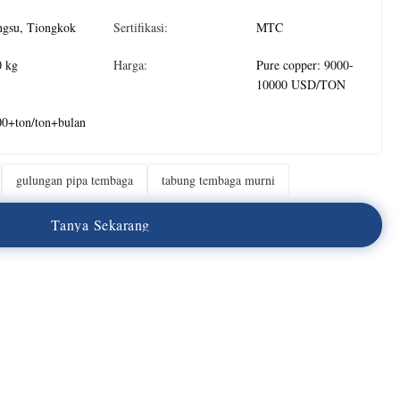
ngsu, Tiongkok
Sertifikasi:
MTC
0 kg
Harga:
Pure copper: 9000-
10000 USD/TON
00+ton/ton+bulan
gulungan pipa tembaga
tabung tembaga murni
T
a
n
y
a
S
e
k
a
r
a
n
g