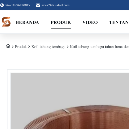
86--18896820017
sales2@slssteel.com
BERANDA
PRODUK
VIDEO
TENTAN
Produk
Koil tabung tembaga
Koil tabung tembaga tahan lama den