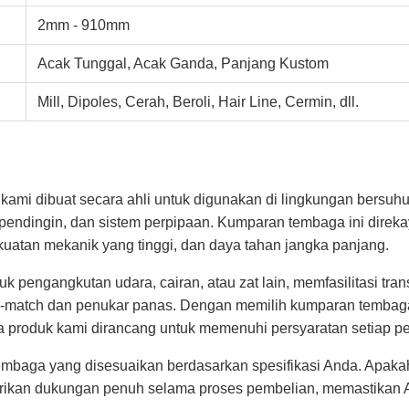
2mm - 910mm
Acak Tunggal, Acak Ganda, Panjang Kustom
Mill, Dipoles, Cerah, Beroli, Hair Line, Cermin, dll.
 dibuat secara ahli untuk digunakan di lingkungan bersuhu ti
 pendingin, dan sistem perpipaan. Kumparan tembaga ini dire
kuatan mekanik yang tinggi, dan daya tahan jangka panjang.
 pengangkutan udara, cairan, atau zat lain, memfasilitasi tran
dio-match dan penukar panas. Dengan memilih kumparan temba
 produk kami dirancang untuk memenuhi persyaratan setiap pek
baga yang disesuaikan berdasarkan spesifikasi Anda. Apaka
rikan dukungan penuh selama proses pembelian, memastikan A