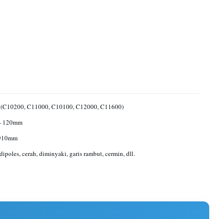
(C10200, C11000, C10100, C12000, C11600)
- 120mm
 910mm
dipoles, cerah, diminyaki, garis rambut, cermin, dll.