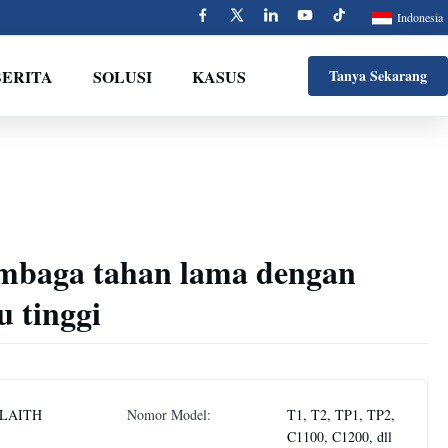
Indonesia
BERITA
SOLUSI
KASUS
Tanya Sekarang
embaga tahan lama dengan
 tinggi
LAITH
Nomor Model:
T1, T2, TP1, TP2,
C1100, C1200, dll