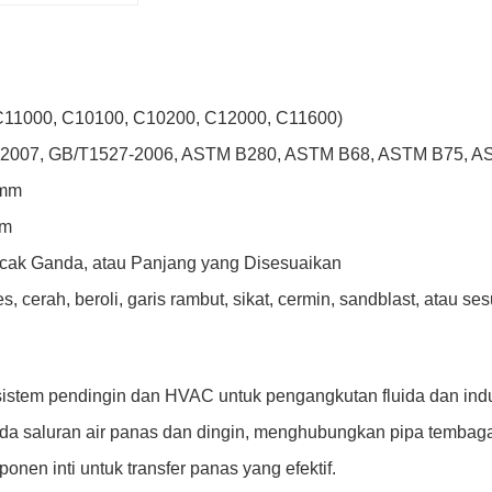
11000, C10100, C10200, C12000, C11600)
007, GB/T1527-2006, ASTM B280, ASTM B68, ASTM B75, AST
0mm
mm
cak Ganda, atau Panjang yang Disesuaikan
es, cerah, beroli, garis rambut, sikat, cermin, sandblast, atau se
istem pendingin dan HVAC untuk pengangkutan fluida dan indu
a saluran air panas dan dingin, menghubungkan pipa tembag
nen inti untuk transfer panas yang efektif.