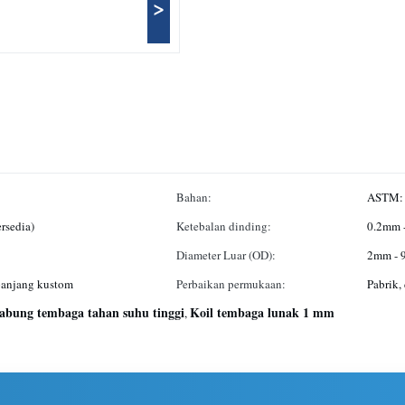
>
Bahan:
ASTM: 
rsedia)
Ketebalan dinding:
0.2mm 
Diameter Luar (OD):
2mm -
 panjang kustom
Perbaikan permukaan:
Pabrik, 
tabung tembaga tahan suhu tinggi
Koil tembaga lunak 1 mm
,