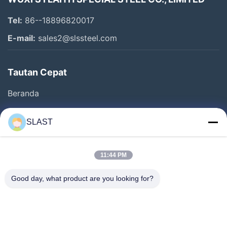
Tel:
86--18896820017
E-mail:
sales2@slssteel.com
Tautan Cepat
Beranda
Produk
SLAST
Video
Tentang Kami
11:44 PM
Tur Pabrik
Good day, what product are you looking for?
Kontrol Kualitas
Hubungi Kami
Minta Kutipan