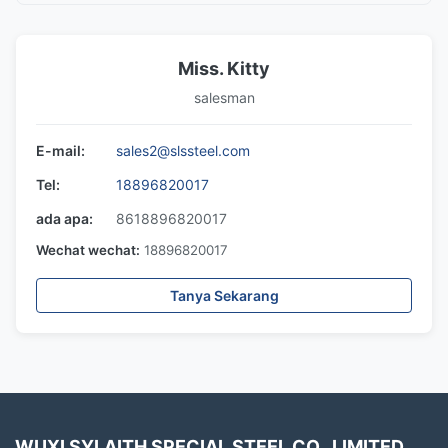
Miss. Kitty
salesman
E-mail:
sales2@slssteel.com
Tel:
18896820017
ada apa:
8618896820017
Wechat wechat:
18896820017
Tanya Sekarang
WUXI SYLAITH SPECIAL STEEL CO., LIMITED