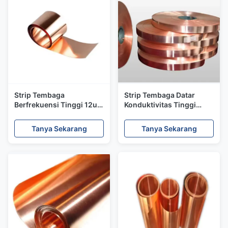
Strip Tembaga
Strip Tembaga Datar
Berfrekuensi Tinggi 12um
Konduktivitas Tinggi
Untuk Aplikasi PCB
25mm X 3mm Pita
Kemurnian Tinggi
Ground Tembaga Murni
Tanya Sekarang
Tanya Sekarang
Tanpa Lapisan