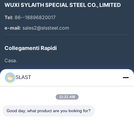
WUXI SYLAITH SPECIAL STEEL CO., LIMITED
Tel:
86--18896820017
e-mail:
sales2@slssteel.com
Collegamenti Rapidi
Casa.
Prodotti
SLAST
Video
Chi Siamo
11:21 AM
Visita Alla Fabbrica
Good day, what product are you looking for?
Controllo Della Qualità
Contattaci
Chiedi Un Preventivo