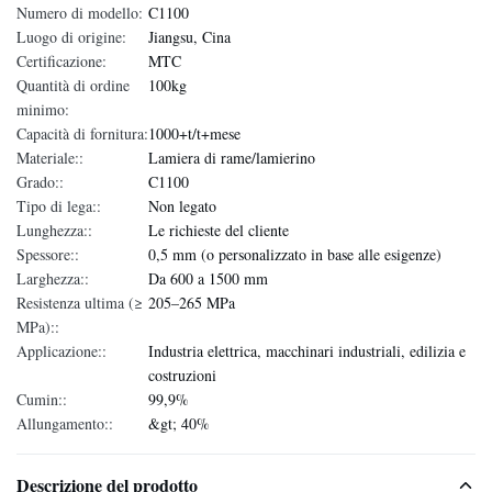
Numero di modello:
C1100
Luogo di origine:
Jiangsu, Cina
Certificazione:
MTC
Quantità di ordine
100kg
minimo:
Capacità di fornitura:
1000+t/t+mese
Materiale::
Lamiera di rame/lamierino
Grado::
C1100
Tipo di lega::
Non legato
Lunghezza::
Le richieste del cliente
Spessore::
0,5 mm (o personalizzato in base alle esigenze)
Larghezza::
Da 600 a 1500 mm
Resistenza ultima (≥
205–265 MPa
MPa)::
Applicazione::
Industria elettrica, macchinari industriali, edilizia e
costruzioni
Cumin::
99,9%
Allungamento::
&gt; 40%
Descrizione del prodotto