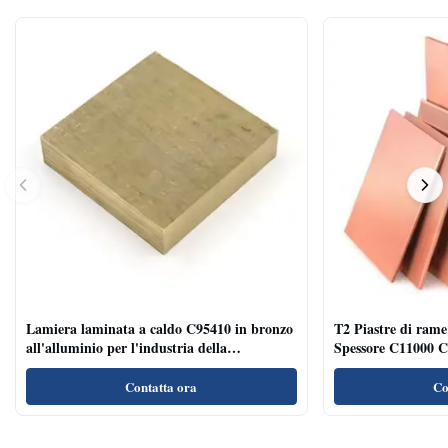
Lamiera laminata a caldo C95410 in bronzo
T2 Piastre di ra
all'alluminio per l'industria della
Spessore C11000 C1
decorazione con finitura spazzolata
Contatta ora
Co