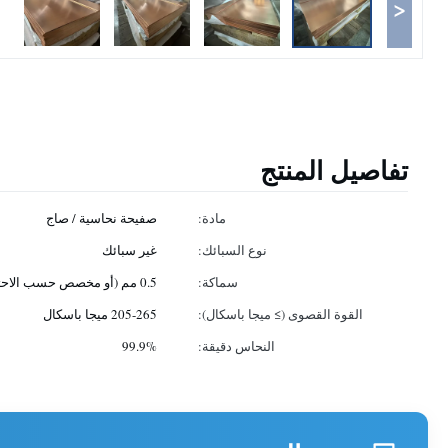
<
تفاصيل المنتج
مادة:
صفيحة نحاسية / صاج
نوع السبائك:
غير سبائك
سماكة:
0.5 مم (أو مخصص حسب الاحتياجات)
القوة القصوى (≥ ميجا باسكال):
205-265 ميجا باسكال
النحاس دقيقة:
99.9%