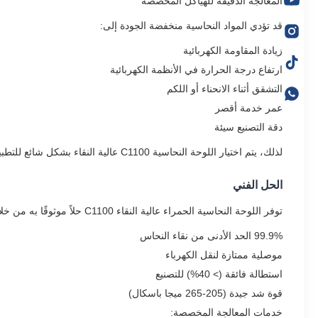
المعالجة الدقيقة للهياكل المخصصة
قد تؤدي المواد النحاسية منخفضة الجودة إلى:
زيادة المقاومة الكهربائية
ارتفاع درجة الحرارة في الأنظمة الكهربائية
التشقق أثناء الانحناء أو اللكم
عمر خدمة أقصر
دقة التصنيع سيئة
لذلك، يتم اختيار اللوحة النحاسية C1100 عالية النقاء بشكل شائع للتطبيقات الكهربائية والصناعية الصعبة.
الحل الفني
توفر اللوحة النحاسية الحمراء عالية النقاء C1100 حلاً موثوقًا به من خلال:
99.9% الحد الأدنى من نقاء النحاس
موصلية ممتازة لنقل الكهرباء
استطالة فائقة (> 40%) للتصنيع
قوة شد جيدة (205-265 ميجا باسكال)
خدمات المعالجة المخصصة: