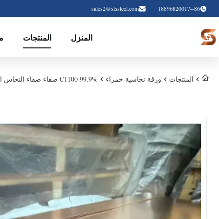
sales2@slssteel.com
86--18896820017
المنزل
المنتجات
م
المنتجات
ورقة نحاسية حمراء
C1100 99.9% صفاء صفاء النحاس الأحمر للمعدات الكهربائية مع قطع و ثني مخصص