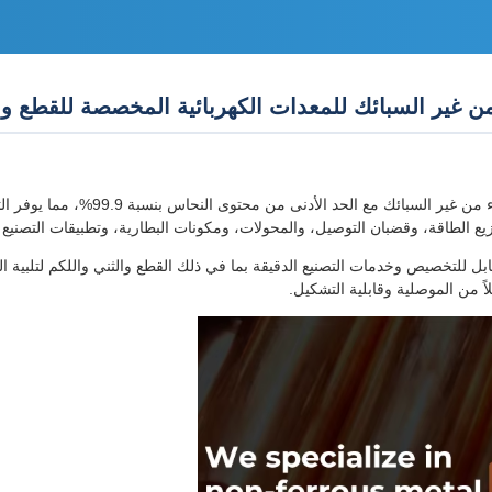
لوح الألواح النحاسية الحمراء C1100 عب
ع الطاقة، وقضبان التوصيل، والمحولات، ومكونات البطارية، وتطبيقات التصنيع ا
سو، وهي تدعم العرض القابل للتخصيص وخدمات التصنيع الدقيقة بما في ذلك القطع والثني واللك