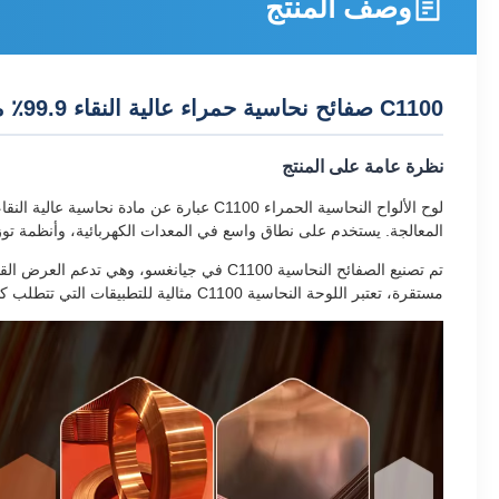
وصف المنتج
C1100 صفائح نحاسية حمراء عالية النقاء 99.9٪ من غير السبائك للمعدات الكهربائية المخصصة للقطع والثني واللكم
نظرة عامة على المنتج
المعالجة. يستخدم على نطاق واسع في المعدات الكهربائية، وأنظمة توزي
تم تصنيع الصفائح النحاسية C1100 في جيانغ
مستقرة، تعتبر اللوحة النحاسية C1100 مثالية للتطبيقات التي تتطلب كلاً من الموصلية وقابلية التشكيل.