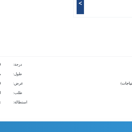
>
درجة:
0
طول:
م
عرض:
600
طلب:
ا
استطالة:
0٪