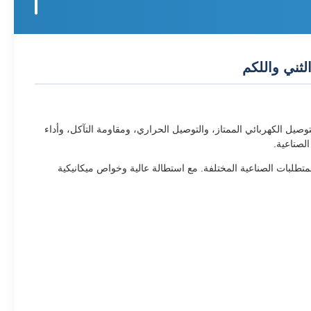
ارة عن مادة نحاسية عالية النقاء من غير السبائك مع الحد الأدنى من محتوى النحاس بنسبة 99.9%، مما يوفر التوصيل الكهربائي الممتاز، والتوصيل الحراري، ومقاومة التآكل، وأداء
لصناعية.
م لتلبية المتطلبات الصناعية المختلفة. مع استطالة عالية وخواص ميكانيكية