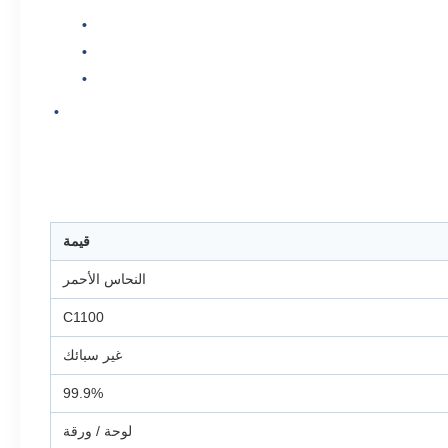
قيمة
النحاس الأحمر
C1100
غير سبائك
99.9%
لوحة / ورقة