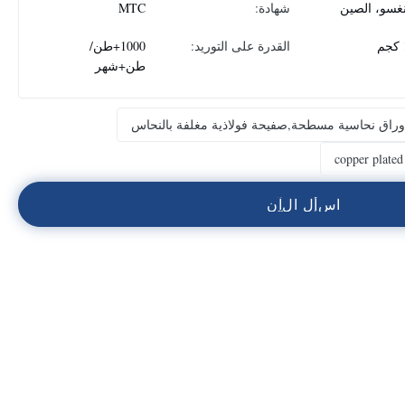
نغسو، الصين
شهادة:
MTC
القدرة على التوريد:
1000+طن/
طن+شهر
وراق نحاسية مسطحة,صفيحة فولاذية مغلفة بالنحاس
copper plated 
ا
س
أ
ل
ا
ل
آ
ن