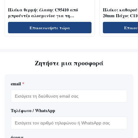
Πλάκα θερμής έλασης C95410 από
Πλάκες καθαρού
μπρούντζο αλουμινίου για τη
20mm Πάχος C1100
βιομηχανία διακόσμησης με
βουρτσισμένη επιφάνεια
Επικοινωνήστε τώρα
Επικοι
Ζητήστε μια προσφορά
email
*
Τηλέφωνο / WhatsApp
όνομα