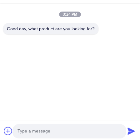
Σχετικά Με Εμάς
3:24 PM
Επισκέψεις Στο Εργοστάσιο
Good day, what product are you looking for?
Έλεγχος Ποιότητας
Επικοινωνήστε Μαζί Μας
Ζητήστε Μια Προσφορά
Ειδήσεις
Ακολουθήστε Μας.
©2025- WUXI SYLAITH SPECIAL STEEL CO., LIMITED. Όλα. Όλα τα
δικαιώματα διατηρούνται.