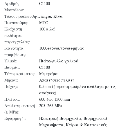
Αριθμός
C1100
Μοντέλου:
Τόπος προέλευσης:
Jiangsu, Κίνα
Πιστοποίηση:
MTC
Ελάχιστη
100 κιλά
ποσότητα
παραγγελίας:
Ικανότητα
1000+τόνοι/τόνοι+μήνας
προμήθειας:
Υλικό::
Πιάτο/φύλλο χαλκού
Βαθμός::
C1100
Τύπος κράματος::
Μη κράμα
Μήκος::
Απαιτήσεις πελάτη
Πάχος::
0.5mm (ή προσαρμοσμένο ανάλογα με τις
ανάγκες)
Πλάτος::
600 έως 1500 mm
Απόλυτη αντοχή
205–265 MPa
(≥ MPa)::
Εφαρμογή::
Ηλεκτρική Βιομηχανία, Βιομηχανικά
Μηχανήματα, Κτίρια & Κατασκευές