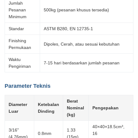
Jumlah
Pesanan
500kg (pesanan khusus tersedia)
Minimum
Standar
ASTM B280, EN 12735-1
Finishing
Dipoles, Cerah, atau sesuai kebutuhan
Permukaan
Waktu
7-15 hari berdasarkan jumlah pesanan
Pengiriman
Parameter Teknis
Berat
Diameter
Ketebalan
Nominal
Pengepakan
Luar
Dinding
(kg)
40×40×18.5cm³,
3/16"
1.33
0.8mm
16
(4.76mm)
(15m)