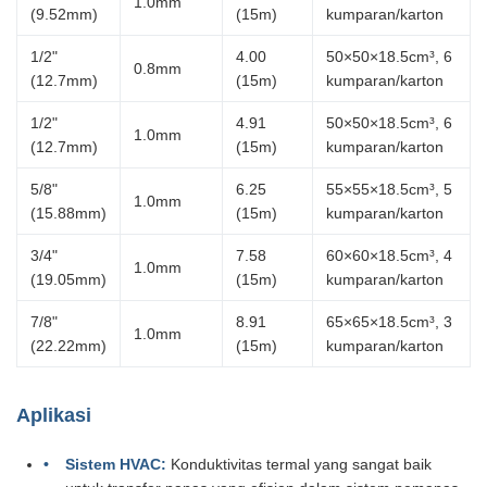
1.0mm
(9.52mm)
(15m)
kumparan/karton
1/2"
4.00
50×50×18.5cm³, 6
0.8mm
(12.7mm)
(15m)
kumparan/karton
1/2"
4.91
50×50×18.5cm³, 6
1.0mm
(12.7mm)
(15m)
kumparan/karton
5/8"
6.25
55×55×18.5cm³, 5
1.0mm
(15.88mm)
(15m)
kumparan/karton
3/4"
7.58
60×60×18.5cm³, 4
1.0mm
(19.05mm)
(15m)
kumparan/karton
7/8"
8.91
65×65×18.5cm³, 3
1.0mm
(22.22mm)
(15m)
kumparan/karton
Aplikasi
Sistem HVAC:
Konduktivitas termal yang sangat baik