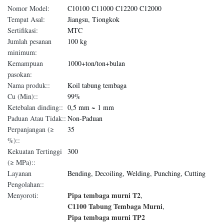
Nomor Model:
C10100 C11000 C12200 C12000
Tempat Asal:
Jiangsu, Tiongkok
Sertifikasi:
MTC
Jumlah pesanan
100 kg
minimum:
Kemampuan
1000+ton/ton+bulan
pasokan:
Nama produk::
Koil tabung tembaga
Cu (Min)::
99%
Ketebalan dinding::
0,5 mm ~ 1 mm
Paduan Atau Tidak::
Non-Paduan
Perpanjangan (≥
35
%)::
Kekuatan Tertinggi
300
(≥ MPa)::
Layanan
Bending, Decoiling, Welding, Punching, Cutting
Pengolahan::
Pipa tembaga murni T2
Menyoroti:
,
C1100 Tabung Tembaga Murni
,
Pipa tembaga murni TP2