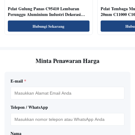
Pelat Gulung Panas C95410 Lembaran
Pelat Tembaga M
Perunggu Aluminium Industri Dekorasi
20mm C11000 C101
Permukaan Sikat
Hubungi Sekarang
Hubu
Minta Penawaran Harga
E-mail
*
Telepon / WhatsApp
Nama