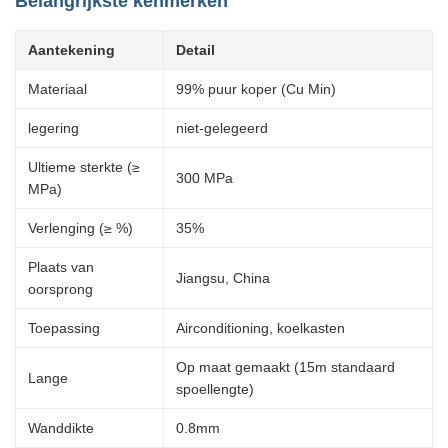
Belangrijkste kenmerken
Aantekening
Detail
Materiaal
99% puur koper (Cu Min)
legering
niet-gelegeerd
Ultieme sterkte (≥
300 MPa
MPa)
Verlenging (≥ %)
35%
Plaats van
Jiangsu, China
oorsprong
Toepassing
Airconditioning, koelkasten
Op maat gemaakt (15m standaard
Lange
spoellengte)
Wanddikte
0.8mm