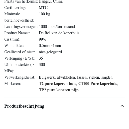
Plaats van herkomst:
Jiangsu, China
Certificering:
MTC
Minimale
100 kg
bestelhoeveelheid:
Leveringsvermogen:
1000+ ton/ton+maand
Product Name::
De Rol van de koperbuis
Cu (min)::
99%
Wanddikte::
0.5mm~1mm
Geallieerd of niet::
niet-gelegeerd
Verlenging (≥ %)::
35
Ultieme sterkte (≥
300
MPa)::
Verwerkingsdienst::
Buigwerk, afwikkelen, lassen, steken, snijden
T2 pure koperen buis
C1100 Pure koperbuis
Markeren:
,
,
TP2 pure koperen pijp
Productbeschrijving