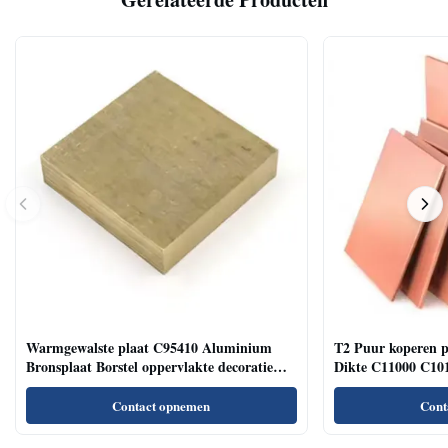
Warmgewalste plaat C95410 Aluminium
T2 Puur koperen 
Bronsplaat Borstel oppervlakte decoratie
Dikte C11000 C101
industrie
Contact opnemen
Cont