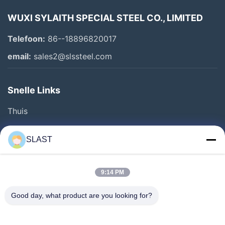
WUXI SYLAITH SPECIAL STEEL CO., LIMITED
Telefoon:
86--18896820017
email:
sales2@slssteel.com
Snelle Links
Thuis
Producten
SLAST
Video's
Over Ons
9:14 PM
Fabriekstour
Good day, what product are you looking for?
Kwaliteitscontrole
Neem Contact Met Ons Op