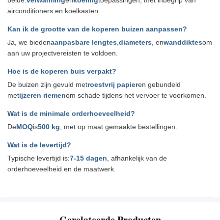
beide.
verwarming
en
koeling
toepassingen, met inbegrip van
airconditioners en koelkasten.
Kan ik de grootte van de koperen buizen aanpassen?
Ja, we bieden
aanpasbare lengtes
,
diameters
, en
wanddiktes
om
aan uw projectvereisten te voldoen.
Hoe is de koperen buis verpakt?
De buizen zijn gevuld met
roestvrij papier
en gebundeld
met
ijzeren riemen
om schade tijdens het vervoer te voorkomen.
Wat is de minimale orderhoeveelheid?
De
MOQ
is
500 kg
, met op maat gemaakte bestellingen.
Wat is de levertijd?
Typische levertijd is:
7-15 dagen
, afhankelijk van de
orderhoeveelheid en de maatwerk.
Gerelateerde Producten