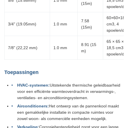
5/8" (15.88mm)
1.0 mm
18,5 cm3, 5
(15m)
spoelen/do
60×60×18,
7.58
3/4" (19.05mm)
1.0 mm
cm3, 4
(15m)
spoelen/do
65 × 65 ×
8.91 (15
7/8" (22,22 mm)
1.0 mm
18,5 cm3, 3
m)
spoelen/do
Toepassingen
HVAC-systemen:
Uitstekende thermische geleidbaarheid
voor een efficiënte warmteoverdracht in verwarmings-,
ventilaties- en airconditioningsystemen.
Airconditioners:
Het ontwerp van de pannenkool maakt
een gemakkelijke installatie in compacte ruimtes voor
zowel woon- als commerciële eenheden mogelijk.
Verkoeling:
Corrosiebestendigheid zorgt voor een lange