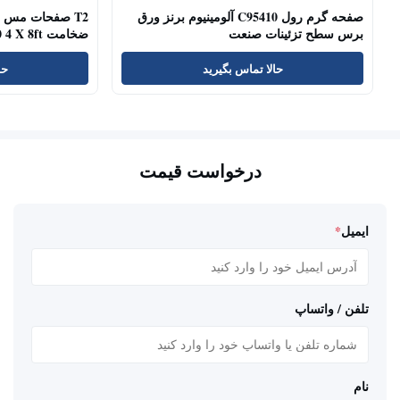
صفحه گرم رول C95410 آلومینیوم برنز ورق
برس سطح تزئینات صنعت
ضخامت C11000 C10100 4 X 8ft
حالا تماس بگیرید
حا
درخواست قیمت
ایمیل
*
تلفن / واتساپ
نام