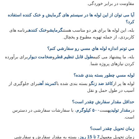
مقاومت در برابر خوردگی.
آیا می توان از این لوله ها در سیستم های گرمایش و خنک کننده استفاده
کرد؟
بله، اين لوله ها براي هر دو مناسب هستن
گرمایش
و
خنک کننده
برنامه های
کاربردی، از جمله تهویه مطبوع و یخچال.
مي تونم اندازه لوله هاي مسي رو سفارشي کنم؟
بله، ما پیشنهاد می کنیم
طول قابل تنظیم
,
قطر
و
ضخامت دیوار
برای برآورده
کردن نیازهای پروژه شما.
لوله مسي چطور بسته بندي شده؟
لوله ها پر از
کاغذ ضد زنگ
و بسته بندی شده با
کمربند آهن
برای جلوگیری از
آسیب در طول حمل و نقل
حداقل مقدار سفارش چقدر است؟
در
مقدار تولیدی
هست
۵۰۰ کیلوگرم
، با سفارشات سفارشی در دسترس
است.
زمان تحویل چقدر است؟
زمان تحویل معمول
7 تا 15 روز
، بسته به مقدار سفارش و سفارشی