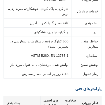
خم کردن، پاک کردن، جوشکاری، ضربه زدن،
خدمات پردازش
برش
بسته بندی
کاغذ ضد زنگ با کمربند آهنین
بندر
چنگداو، تیانجین، شانگهای
حداقل مقدار
500 کیلوگرم (تعداد سفارشات سفارشی در
سفارش
دسترس است)
استاندارد
ASTM B280, EN 12735-1
پوشش سطح
پولیش شده، درخشان، یا به عنوان مورد نیاز
زمان تحویل
7-15 روز بر اساس مقدار سفارش
پارامترهای فنی
ضخامت
وزن اسمی
قطر بیرونی
بسته بندی