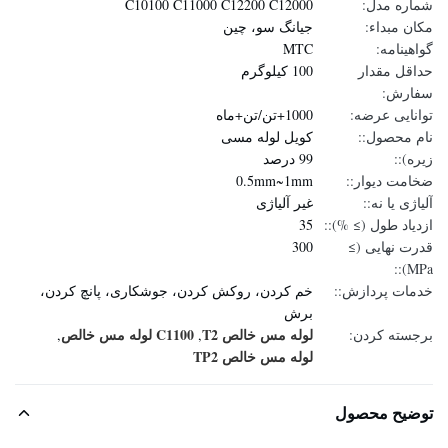
شماره مدل:
C10100 C11000 C12200 C12000
مکان مبداء:
جیانگ سو، چین
گواهینامه:
MTC
حداقل مقدار
100 کیلوگرم
سفارش:
توانایی عرضه:
1000+تن/تن+ماه
نام محصول::
کویل لوله مسی
زیره)::
99 درصد
ضخامت دیوار::
0.5mm~1mm
آلیاژی یا نه::
غیر آلیاژی
ازدیاد طول (≥ %)::
35
قدرت نهایی (≥
300
MPa)::
خدمات پردازش::
خم کردن، روکش کردن، جوشکاری، پانچ کردن،
برش
لوله مس خالص T2
C1100 لوله مس خالص
برجسته کردن:
,
,
لوله مس خالص TP2
توضیح محصول