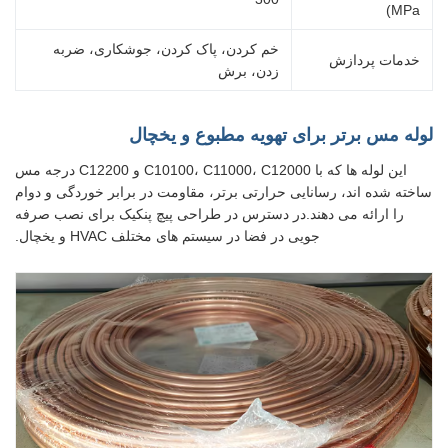
MPa)
خم کردن، پاک کردن، جوشکاری، ضربه
خدمات پردازش
زدن، برش
لوله مس برتر برای تهویه مطبوع و یخچال
این لوله ها که با C10100، C11000، C12000 و C12200 درجه مس
ساخته شده اند، رسانایی حرارتی برتر، مقاومت در برابر خوردگی و دوام
را ارائه می دهند.در دسترس در طراحی پیچ پنکیک برای نصب صرفه
جویی در فضا در سیستم های مختلف HVAC و یخچال.