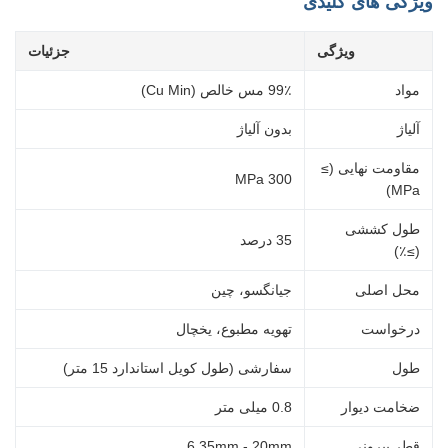
ویژگی های کلیدی
ویژگی
جزئیات
مواد
99٪ مس خالص (Cu Min)
آلیاژ
بدون آلیاژ
مقاومت نهایی (≥
300 MPa
MPa)
طول کششی
35 درصد
(≥٪)
محل اصلی
جیانگسو، چین
درخواست
تهویه مطبوع، یخچال
طول
سفارشی (طول کویل استاندارد 15 متر)
ضخامت دیوار
0.8 میلی متر
قطر بیرونی
6.35mm - 20mm