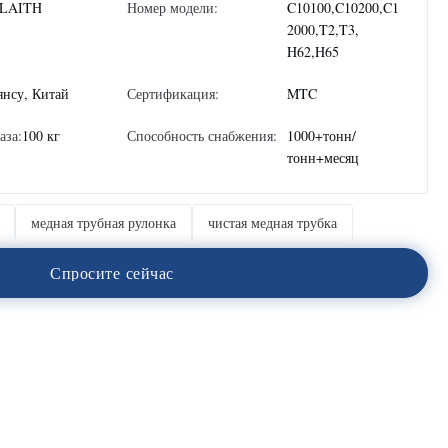
LAITH
Номер модели:
C10100,C10200,C1
2000,T2,T3,
H62,H65
янсу, Китай
Сертификация:
MTC
аза:
100 кг
Способность снабжения:
1000+тонн/
тонн+месяц
медная трубная рулонка
чистая медная трубка
С
п
р
о
с
и
т
е
с
е
й
ч
а
с