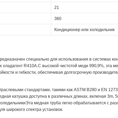
21
360
Кондиционер или холодильник
редназначен специально для использования в системах ко
х хладагент R410A.С высокой чистотой меди 990,9%, эта м
ойкости и гибкости, обеспечивая долгосрочную производит
 отраслевыми стандартами, такими как ASTM B280 и EN 127
дная катушка доступна в различных длинах, включая 3m, 
олодильникиЭта медная труба легко обрабатывается с разли
для широкого спектра установок.