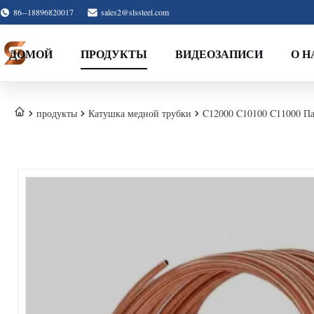
86--18896820017
sales2@slssteel.com
ДОМОЙ
ПРОДУКТЫ
ВИДЕОЗАПИСИ
О Н
продукты
Катушка медной трубки
C12000 C10100 C11000 Па