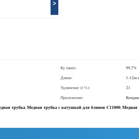
>
Ку (мин):
99,7%
Длина:
1-12m и
Удлинение (≥ %):
21
Приложение:
Кондиц
едная трубка
Медная трубка с катушкой для блинов C11000
Медная 
,
,