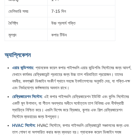
ডেলিভারি সময়
7-15 দিন
বৈশিষ্ট্য
উচ্চ প্রসার্য শক্তি
মূলশব্দ
কপার টিউব
অ্যাপ্লিকেশন
এয়ার কন্ডিশনার:
প্যানকেক কয়েল কপার পাইপগুলি এয়ার কন্ডিশনিং সিস্টেমের জন্য আদর্শ,
যেখানে কার্যকর রেফ্রিজারেন্ট প্রবাহের জন্য উচ্চ তাপ পরিবাহিতা প্রয়োজন। তাদের
নমনীয়, কমপ্যাক্ট ডিজাইন সংকীর্ণ স্থানে সহজে ইনস্টলেশনের অনুমতি দেয়, যা শক্তি-দক্ষ
এবং নির্ভরযোগ্য কর্মক্ষমতায় অবদান রাখে।
রেফ্রিজারেশন সিস্টেম:
এই কপার পাইপগুলি রেফ্রিজারেশন ইউনিট এবং কুলিং সিস্টেমের
একটি মূল উপাদান, যা শীতল অবস্থার অধীনে সর্বোত্তম তাপ বিনিময় এবং দীর্ঘস্থায়ী
স্থায়িত্ব নিশ্চিত করে। এগুলি বিশেষ করে ফ্রিজার, কুলার এবং শিল্প রেফ্রিজারেশন
সিস্টেমে ব্যবহারের জন্য উপযুক্ত।
HVAC সিস্টেম:
HVAC সিস্টেমে, কপার পাইপগুলি রেফ্রিজারেন্ট সঞ্চালনের জন্য এবং
তাপ শোষণ বা অপসারিত করার জন্য ব্যবহৃত হয়। প্যানকেক কয়েল ডিজাইন সহজ