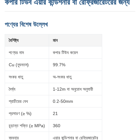
কপার টিউব এয়ার কন্ডিশনার বা রেফ্রিজারেটরের জন্য
পণ্যের বিশেষ উল্লেখ
বৈশিষ্ট্য
মান
পণ্যের নাম
কপার টিউব কয়েল
Cu (ন্যূনতম)
99.7%
সংকর ধাতু
অ-সংকর ধাতু
দৈর্ঘ্য
1-12m বা অনুরোধ অনুযায়ী
প্রাচীরের বেধ
0.2-50mm
প্রসারণ (≥ %)
21
চূড়ান্ত শক্তি (≥ MPa)
360
ব্যবহার
এয়ার কন্ডিশনার বা রেফ্রিজারেটর