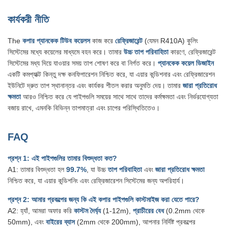
কার্যকরী নীতি
The
কপার প্যানকেক টিউব কয়েলস
কাজ করে
রেফ্রিজারেন্ট
(যেমন R410A) কুলিং
সিস্টেমের মধ্যে কয়েলের মাধ্যমে বহন করে। তামার
উচ্চ তাপ পরিবাহিতা
কারণে, রেফ্রিজারেন্ট
সিস্টেমের মধ্য দিয়ে যাওয়ার সময় তাপ শোষণ করে বা নির্গত করে।
প্যানকেক কয়েল ডিজাইন
একটি কমপ্যাক্ট কিন্তু দক্ষ কনফিগারেশন নিশ্চিত করে, যা এয়ার কন্ডিশনার এবং রেফ্রিজারেশন
ইউনিটে দ্রুত তাপ স্থানান্তর এবং কার্যকর শীতল করার অনুমতি দেয়। তামার
জারা প্রতিরোধ
ক্ষমতা
আরও নিশ্চিত করে যে পাইপগুলি সময়ের সাথে সাথে তাদের কর্মক্ষমতা এবং নির্ভরযোগ্যতা
বজায় রাখে, এমনকি বিভিন্ন তাপমাত্রা এবং চাপের পরিস্থিতিতেও।
FAQ
প্রশ্ন 1: এই পাইপগুলির তামার বিশুদ্ধতা কত?
A1: তামার বিশুদ্ধতা হল
99.7%
, যা উচ্চ
তাপ পরিবাহিতা
এবং
জারা প্রতিরোধ ক্ষমতা
নিশ্চিত করে, যা এয়ার কন্ডিশনিং এবং রেফ্রিজারেশন সিস্টেমের জন্য অপরিহার্য।
প্রশ্ন 2: আমার প্রকল্পের জন্য কি এই কপার পাইপগুলি কাস্টমাইজ করা যেতে পারে?
A2: হ্যাঁ, আমরা অফার করি
কাস্টম দৈর্ঘ্য
(1-12m),
প্রাচীরের বেধ
(0.2mm থেকে
50mm), এবং
বাইরের ব্যাস
(2mm থেকে 200mm), আপনার নির্দিষ্ট প্রকল্পের