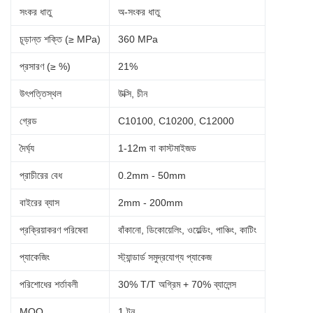
সংকর ধাতু
অ-সংকর ধাতু
চূড়ান্ত শক্তি (≥ MPa)
360 MPa
প্রসারণ (≥ %)
21%
উৎপত্তিস্থল
উক্সি, চীন
গ্রেড
C10100, C10200, C12000
দৈর্ঘ্য
1-12m বা কাস্টমাইজড
প্রাচীরের বেধ
0.2mm - 50mm
বাইরের ব্যাস
2mm - 200mm
প্রক্রিয়াকরণ পরিষেবা
বাঁকানো, ডিকোয়েলিং, ওয়েল্ডিং, পাঞ্চিং, কাটিং
প্যাকেজিং
স্ট্যান্ডার্ড সমুদ্রযোগ্য প্যাকেজ
পরিশোধের শর্তাবলী
30% T/T অগ্রিম + 70% ব্যালেন্স
MOQ
1 টন