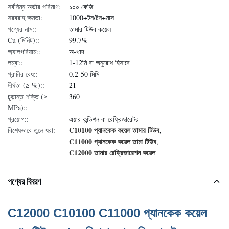
সর্বনিম্ন অর্ডার পরিমাণ:
১০০ কেজি
সরবরাহ ক্ষমতা:
1000+টন/টন+মাস
পণ্যের নাম::
তামার টিউব কয়েল
Cu (মিনিট)::
99.7%
অ্যালগরিয়াম::
অ-খাদ
লম্বা::
1-12মি বা অনুরোধ হিসাবে
প্রাচীর বেধ::
0.2-50 মিমি
দীর্ঘতা (≥ %)::
21
চূড়ান্ত শক্তি (≥
360
MPa)::
প্রয়োগ::
এয়ার কন্ডিশন বা রেফ্রিজারেটর
C10100 প্যানকেক কয়েল তামার টিউব
বিশেষভাবে তুলে ধরা:
,
C11000 প্যানকেক কয়েল তামা টিউব
,
C12000 তামার রেফ্রিজারেশন কয়েল
পণ্যের বিবরণ
C12000 C10100 C11000 প্যানকেক কয়েল