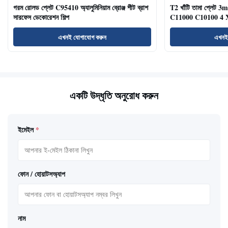
গরম রোলড প্লেট C95410 অ্যালুমিনিয়াম ব্রোঞ্জ শীট ব্রাশ
T2 খাঁটি তামা প্লে
সারফেস ডেকোরেশন শিল্প
C11000 C10100 4 X
এখনই যোগাযোগ করুন
এখনই
একটি উদ্ধৃতি অনুরোধ করুন
ইমেইল
*
ফোন / হোয়াটসঅ্যাপ
নাম