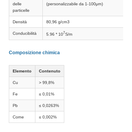
delle
(personalizzabile da 1-100μm)
particelle
Densità
80,96 g/cm3
7
Conducibilità
5.96 * 10
S/m
Composizione chimica
Elemento
Contenuto
Cu
> 99,8%
Fe
≤ 0,01%
Pb
≤ 0,0263%
Come
≤ 0,002%