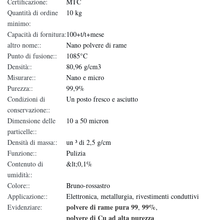
Certificazione:
MTC
Quantità di ordine
10 kg
minimo:
Capacità di fornitura:
100+t/t+mese
altro nome::
Nano polvere di rame
Punto di fusione::
1085°C
Densità::
80,96 g/cm3
Misurare::
Nano e micro
Purezza::
99,9%
Condizioni di
Un posto fresco e asciutto
conservazione::
Dimensione delle
10 a 50 micron
particelle::
Densità di massa::
un ³ di 2,5 g/cm
Funzione::
Pulizia
Contenuto di
&lt;0,1%
umidità::
Colore::
Bruno-rossastro
Applicazione::
Elettronica, metallurgia, rivestimenti conduttivi
polvere di rame pura 99
99%
Evidenziare:
,
,
polvere di Cu ad alta purezza