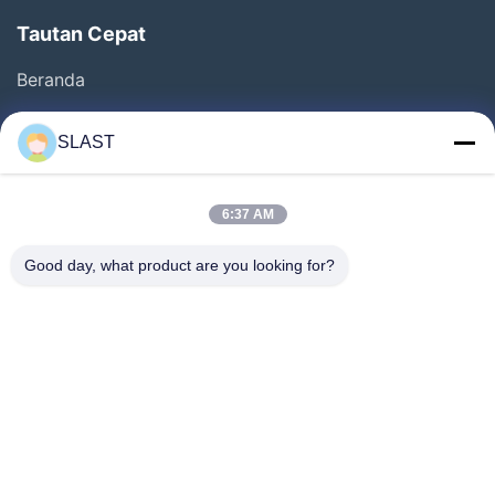
Tautan Cepat
Beranda
Produk
SLAST
Video
Tentang Kami
6:37 AM
Tur Pabrik
Good day, what product are you looking for?
Kontrol Kualitas
Hubungi Kami
Minta Kutipan
Berita
Ikuti Kami.