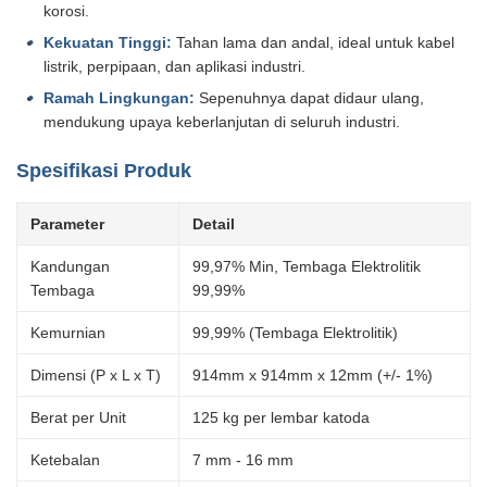
korosi.
Kekuatan Tinggi:
Tahan lama dan andal, ideal untuk kabel
listrik, perpipaan, dan aplikasi industri.
Ramah Lingkungan:
Sepenuhnya dapat didaur ulang,
mendukung upaya keberlanjutan di seluruh industri.
Spesifikasi Produk
Parameter
Detail
Kandungan
99,97% Min, Tembaga Elektrolitik
Tembaga
99,99%
Kemurnian
99,99% (Tembaga Elektrolitik)
Dimensi (P x L x T)
914mm x 914mm x 12mm (+/- 1%)
Berat per Unit
125 kg per lembar katoda
Ketebalan
7 mm - 16 mm