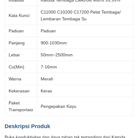
Kualitas
Katoda Tembaga Elektrolit Murni 99,99%
C11000 C10200 C17200 Pelat Tembaga/
Kata Kunci
Lembaran Tembaga Su
Paduan
Paduan
Panjang
900-1030mm
Lebar
50mm~2500mm
Cu(Min)
7-16mm
Warna
Merah
Kekerasan
Keras
Paket
Pengepakan Kayu
Transportasi
Deskripsi Produk
Buka konduktivitas dan daya tahan tak tertandingi dari Katoda