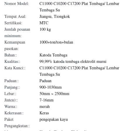
Nomor Model:
C11000 C10200 C17200 Plat Tembaga/ Lembar
Tembaga Su
Tempat Asal:
Jiangsu, Tiongkok
Sertifikasi:
MTC
Jumlah pesanan
100 kg
minimum:
Kemampuan
1000+ton/ton+bulan
pasokan:
Bahan::
Katoda Tembaga
Kualitas::
99,99% katoda tembaga elektrolit murni
Kata Kunci::
C11000 C10200 C17200 Plat Tembaga/ Lembar
Tembaga Su
Paduan::
Paduan
Panjang::
900-1030mm
Lebar::
50mm ~ 2500mm
Jinten)::
7-16mm
Warna::
merah
Kekerasan::
Keras
Paket
pengepakan kayu
Pengangkutan::