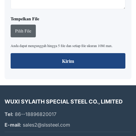
Tempelkan File
Pilih File
Anda dapat mengunggah hingga 5 file dan setiap file ukuran 10M max.
Kirim
WUXI SYLAITH SPECIAL STEEL CO., LIMITED
Tel:
86--18896820017
E-mail:
sales2@slssteel.com