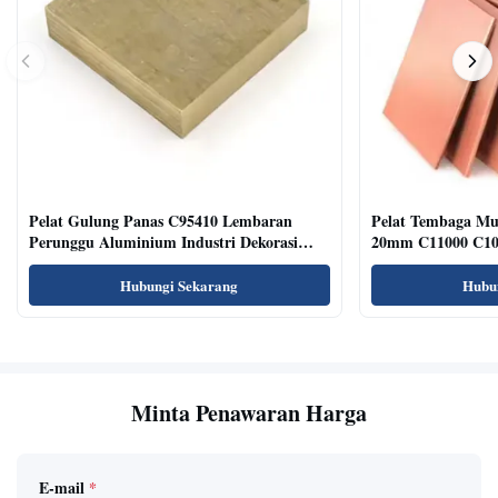
Pelat Gulung Panas C95410 Lembaran
Pelat Tembaga M
Perunggu Aluminium Industri Dekorasi
20mm C11000 C101
Permukaan Sikat
Hubungi Sekarang
Hubu
Minta Penawaran Harga
E-mail
*