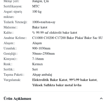
Menşe yeri:
Jiangsu, Çin
Sertifikasyon:
MTC
Asgari sipariş
100 kg
miktarı:
Tedarik Yeteneği:
1000+ton/ton+ay
Malzeme::
Bakır katot
Kalite::
% 99.99 saf elektrolit bakır katot
Anahtar Kelime::
C11000 C10200 C17200 Bakır Plaka/ Bakır Sac SU
Alaşım::
Alaşım
Uzunluk::
900-1030mm
Genişliği::
50mm~2500mm
Kimyon)::
7-16mm
Renk::
Kırmızı
Sertlik::
Sert
Taşıma Paketi::
Ahşap ambalaj
Elektrolitik Bakır Katot
99%99 bakır katot
Vurgulamak:
,
,
Yüksek Saflıkta bakır metal levha
Ürün Açıklaması