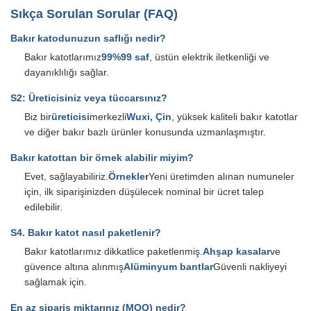
Sıkça Sorulan Sorular (FAQ)
Bakır katodunuzun saflığı nedir?
Bakır katotlarımız
99%99 saf
, üstün elektrik iletkenliği ve
dayanıklılığı sağlar.
S2: Üreticisiniz veya tüccarsınız?
Biz bir
üreticisi
merkezli
Wuxi, Çin
, yüksek kaliteli bakır katotlar
ve diğer bakır bazlı ürünler konusunda uzmanlaşmıştır.
Bakır katottan bir örnek alabilir miyim?
Evet, sağlayabiliriz.
Örnekler
Yeni üretimden alınan numuneler
için, ilk siparişinizden düşülecek nominal bir ücret talep
edilebilir.
S4. Bakır katot nasıl paketlenir?
Bakır katotlarımız dikkatlice paketlenmiş.
Ahşap kasalar
ve
güvence altına alınmış
Alüminyum bantlar
Güvenli nakliyeyi
sağlamak için.
En az sipariş miktarınız (MOQ) nedir?