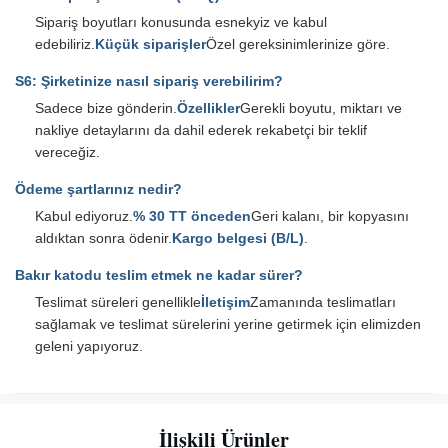
Sipariş boyutları konusunda esnekyiz ve kabul
edebiliriz.
Küçük siparişler
Özel gereksinimlerinize göre.
S6: Şirketinize nasıl sipariş verebilirim?
Sadece bize gönderin.
Özellikler
Gerekli boyutu, miktarı ve
nakliye detaylarını da dahil ederek rekabetçi bir teklif
vereceğiz.
Ödeme şartlarınız nedir?
Kabul ediyoruz.
% 30 TT önceden
Geri kalanı, bir kopyasını
aldıktan sonra ödenir.
Kargo belgesi (B/L)
.
Bakır katodu teslim etmek ne kadar sürer?
Teslimat süreleri genellikle
İletişim
Zamanında teslimatları
sağlamak ve teslimat sürelerini yerine getirmek için elimizden
geleni yapıyoruz.
İlişkili Ürünler