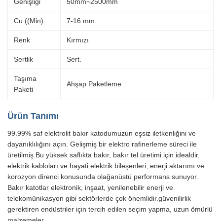
Genişliği
50mm~2500mm
Cu ((Min)
7-16 mm
Renk
Kırmızı
Sertlik
Sert.
Taşıma
Ahşap Paketleme
Paketi
Ürün Tanımı
99.99% saf elektrolit bakır katodumuzun eşsiz iletkenliğini ve
dayanıklılığını açın. Gelişmiş bir elektro rafinerleme süreci ile
üretilmiş.Bu yüksek saflıkta bakır, bakır tel üretimi için idealdir,
elektrik kabloları ve hayati elektrik bileşenleri, enerji aktarımı ve
korozyon direnci konusunda olağanüstü performans sunuyor.
Bakır katotlar elektronik, inşaat, yenilenebilir enerji ve
telekomünikasyon gibi sektörlerde çok önemlidir.güvenilirlik
gerektiren endüstriler için tercih edilen seçim yapma, uzun ömürlü
malzemeler.