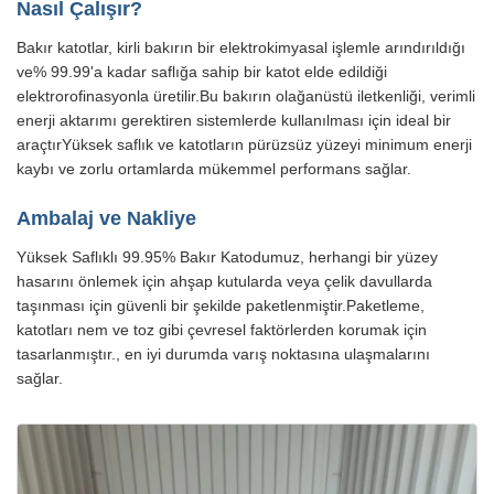
Nasıl Çalışır?
Bakır katotlar, kirli bakırın bir elektrokimyasal işlemle arındırıldığı
ve% 99.99'a kadar saflığa sahip bir katot elde edildiği
elektrorofinasyonla üretilir.Bu bakırın olağanüstü iletkenliği, verimli
enerji aktarımı gerektiren sistemlerde kullanılması için ideal bir
araçtırYüksek saflık ve katotların pürüzsüz yüzeyi minimum enerji
kaybı ve zorlu ortamlarda mükemmel performans sağlar.
Ambalaj ve Nakliye
Yüksek Saflıklı 99.95% Bakır Katodumuz, herhangi bir yüzey
hasarını önlemek için ahşap kutularda veya çelik davullarda
taşınması için güvenli bir şekilde paketlenmiştir.Paketleme,
katotları nem ve toz gibi çevresel faktörlerden korumak için
tasarlanmıştır., en iyi durumda varış noktasına ulaşmalarını
sağlar.