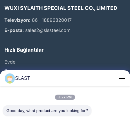
WUXI SYLAITH SPECIAL STEEL CO., LIMITED
Televizyon:
86--18896820017
E-posta:
sales2@slssteel.com
Hızlı Bağlantılar
Evde
Ürün
SLAST
Videolar
Hakkımızda
2:27 PM
Fabrika Turu
Good day, what product are you looking for?
Kalite Kontrol
Bizimle İletişim