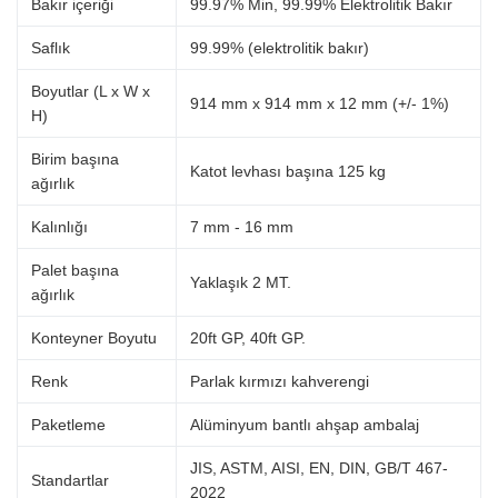
Bakır içeriği
99.97% Min, 99.99% Elektrolitik Bakır
Saflık
99.99% (elektrolitik bakır)
Boyutlar (L x W x
914 mm x 914 mm x 12 mm (+/- 1%)
H)
Birim başına
Katot levhası başına 125 kg
ağırlık
Kalınlığı
7 mm - 16 mm
Palet başına
Yaklaşık 2 MT.
ağırlık
Konteyner Boyutu
20ft GP, 40ft GP.
Renk
Parlak kırmızı kahverengi
Paketleme
Alüminyum bantlı ahşap ambalaj
JIS, ASTM, AISI, EN, DIN, GB/T 467-
Standartlar
2022