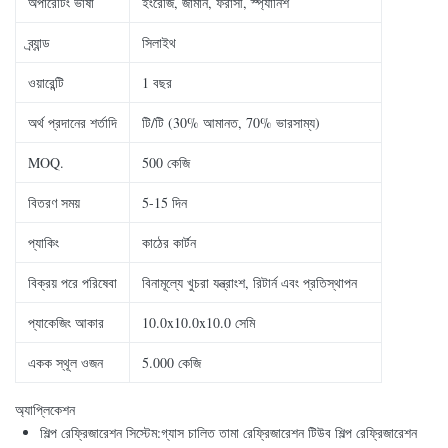
অপারেটিং ভাষা
ইংরেজি, জার্মান, ফরাসী, স্প্যানিশ
ব্র্যান্ড
সিলাইথ
ওয়ারেন্টি
1 বছর
অর্থ প্রদানের শর্তাদি
টি/টি (30% আমানত, 70% ভারসাম্য)
MOQ.
500 কেজি
বিতরণ সময়
5-15 দিন
প্যাকিং
কাঠের কার্টন
বিক্রয় পরে পরিষেবা
বিনামূল্যে খুচরা যন্ত্রাংশ, রিটার্ন এবং প্রতিস্থাপন
প্যাকেজিং আকার
10.0x10.0x10.0 সেমি
একক স্থূল ওজন
5.000 কেজি
অ্যাপ্লিকেশন
শিল্প রেফ্রিজারেশন সিস্টেম:
গ্যাস চালিত তামা রেফ্রিজারেশন টিউব শিল্প রেফ্রিজারেশন