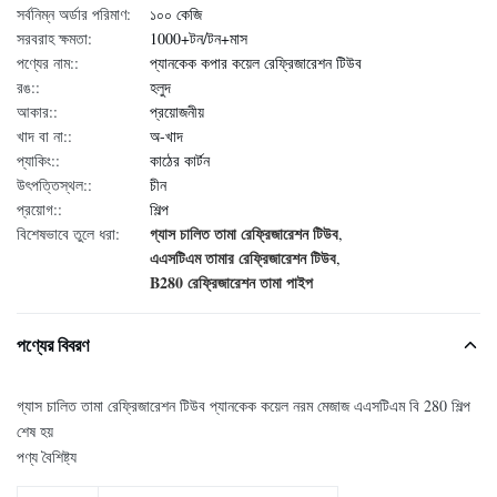
সর্বনিম্ন অর্ডার পরিমাণ:
১০০ কেজি
সরবরাহ ক্ষমতা:
1000+টন/টন+মাস
পণ্যের নাম::
প্যানকেক কপার কয়েল রেফ্রিজারেশন টিউব
রঙ::
হলুদ
আকার::
প্রয়োজনীয়
খাদ বা না::
অ-খাদ
প্যাকিং::
কাঠের কার্টন
উৎপত্তিস্থল::
চীন
প্রয়োগ::
শিল্প
গ্যাস চালিত তামা রেফ্রিজারেশন টিউব
বিশেষভাবে তুলে ধরা:
,
এএসটিএম তামার রেফ্রিজারেশন টিউব
,
B280 রেফ্রিজারেশন তামা পাইপ
পণ্যের বিবরণ
গ্যাস চালিত তামা রেফ্রিজারেশন টিউব প্যানকেক কয়েল নরম মেজাজ এএসটিএম বি 280 শিল্প
শেষ হয়
পণ্য বৈশিষ্ট্য