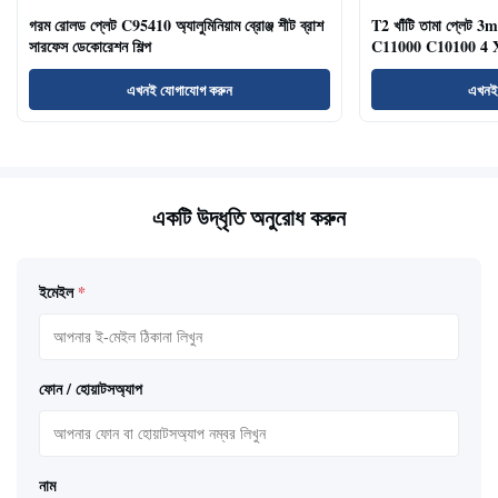
গরম রোলড প্লেট C95410 অ্যালুমিনিয়াম ব্রোঞ্জ শীট ব্রাশ
T2 খাঁটি তামা প্লে
সারফেস ডেকোরেশন শিল্প
C11000 C10100 4 X
এখনই যোগাযোগ করুন
এখনই
একটি উদ্ধৃতি অনুরোধ করুন
ইমেইল
*
ফোন / হোয়াটসঅ্যাপ
নাম