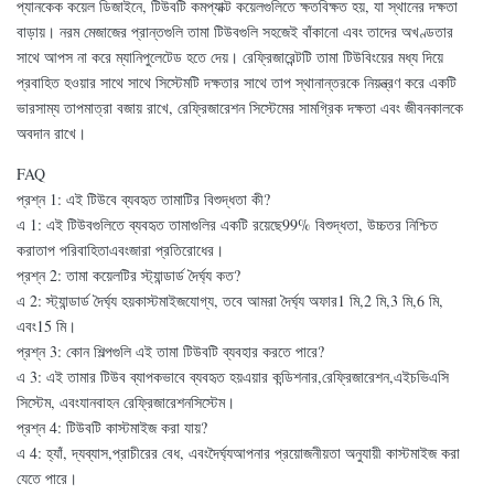
প্যানকেক কয়েল ডিজাইনে, টিউবটি কমপ্যাক্ট কয়েলগুলিতে ক্ষতবিক্ষত হয়, যা স্থানের দক্ষতা
বাড়ায়। নরম মেজাজের প্রান্তগুলি তামা টিউবগুলি সহজেই বাঁকানো এবং তাদের অখণ্ডতার
সাথে আপস না করে ম্যানিপুলেটেড হতে দেয়। রেফ্রিজারেন্টটি তামা টিউবিংয়ের মধ্য দিয়ে
প্রবাহিত হওয়ার সাথে সাথে সিস্টেমটি দক্ষতার সাথে তাপ স্থানান্তরকে নিয়ন্ত্রণ করে একটি
ভারসাম্য তাপমাত্রা বজায় রাখে, রেফ্রিজারেশন সিস্টেমের সামগ্রিক দক্ষতা এবং জীবনকালকে
অবদান রাখে।
FAQ
প্রশ্ন 1: এই টিউবে ব্যবহৃত তামাটির বিশুদ্ধতা কী?
এ 1: এই টিউবগুলিতে ব্যবহৃত তামাগুলির একটি রয়েছে
99% বিশুদ্ধতা
, উচ্চতর নিশ্চিত
করা
তাপ পরিবাহিতা
এবং
জারা প্রতিরোধের
।
প্রশ্ন 2: তামা কয়েলটির স্ট্যান্ডার্ড দৈর্ঘ্য কত?
এ 2: স্ট্যান্ডার্ড দৈর্ঘ্য হয়
কাস্টমাইজযোগ্য
, তবে আমরা দৈর্ঘ্য অফার
1 মি
,
2 মি
,
3 মি
,
6 মি
,
এবং
15 মি
।
প্রশ্ন 3: কোন শিল্পগুলি এই তামা টিউবটি ব্যবহার করতে পারে?
এ 3: এই তামার টিউব ব্যাপকভাবে ব্যবহৃত হয়
এয়ার কন্ডিশনার
,
রেফ্রিজারেশন
,
এইচভিএসি
সিস্টেম
, এবং
যানবাহন রেফ্রিজারেশন
সিস্টেম।
প্রশ্ন 4: টিউবটি কাস্টমাইজ করা যায়?
এ 4: হ্যাঁ, দ্য
ব্যাস
,
প্রাচীরের বেধ
, এবং
দৈর্ঘ্য
আপনার প্রয়োজনীয়তা অনুযায়ী কাস্টমাইজ করা
যেতে পারে।