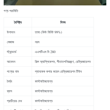
পণ্য পরামিতি
বৈশিষ্ট্য
বিশদ
উপাদান
তামা (কিউ মিনিট 99%)
মেজাজ
নরম
স্ট্যান্ডার্ড
এএসটিএম বি 280
আবেদন
শিল্প অ্যাপ্লিকেশন, শীতাতপনিয়ন্ত্রণ, রেফ্রিজারেশন
পণ্যের নাম
প্যানকেক কপার কয়েল রেফ্রিজারেশন টিউব
দৈর্ঘ্য
কাস্টমাইজযোগ্য
ব্যাস
কাস্টমাইজযোগ্য
প্রাচীরের বেধ
কাস্টমাইজযোগ্য