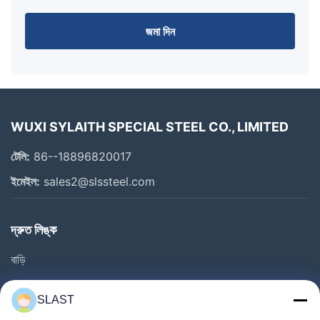
জমা দিন
WUXI SYLAITH SPECIAL STEEL CO., LIMITED
টেলি:
86--18896820017
ইমেইল:
sales2@slssteel.com
দ্রুত লিঙ্ক
বাড়ি
পণ্য
SLAST
ভিডিও