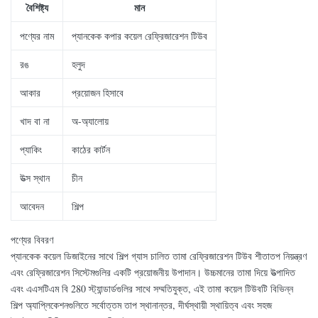
বৈশিষ্ট্য
মান
পণ্যের নাম
প্যানকেক কপার কয়েল রেফ্রিজারেশন টিউব
রঙ
হলুদ
আকার
প্রয়োজন হিসাবে
খাদ বা না
অ-অ্যালোয়
প্যাকিং
কাঠের কার্টন
উত্স স্থান
চীন
আবেদন
শিল্প
পণ্যের বিবরণ
প্যানকেক কয়েল ডিজাইনের সাথে শিল্প গ্যাস চালিত তামা রেফ্রিজারেশন টিউব শীতাতপ নিয়ন্ত্রণ
এবং রেফ্রিজারেশন সিস্টেমগুলির একটি প্রয়োজনীয় উপাদান। উচ্চমানের তামা দিয়ে উত্পাদিত
এবং এএসটিএম বি 280 স্ট্যান্ডার্ডগুলির সাথে সম্মতিযুক্ত, এই তামা কয়েল টিউবটি বিভিন্ন
শিল্প অ্যাপ্লিকেশনগুলিতে সর্বোত্তম তাপ স্থানান্তর, দীর্ঘস্থায়ী স্থায়িত্ব এবং সহজ