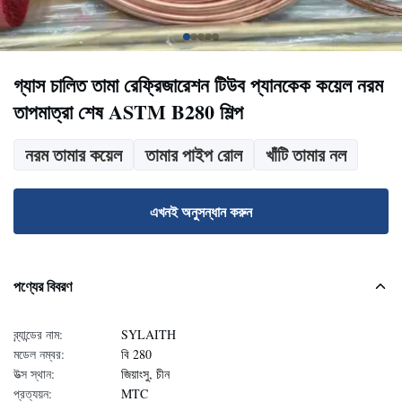
গ্যাস চালিত তামা রেফ্রিজারেশন টিউব প্যানকেক কয়েল নরম
তাপমাত্রা শেষ ASTM B280 শিল্প
নরম তামার কয়েল
তামার পাইপ রোল
খাঁটি তামার নল
এখনই অনুসন্ধান করুন
পণ্যের বিবরণ
ব্র্যান্ডের নাম:
SYLAITH
মডেল নম্বর:
বি 280
উত্স স্থান:
জিয়াংসু, চীন
প্রত্যয়ন:
MTC