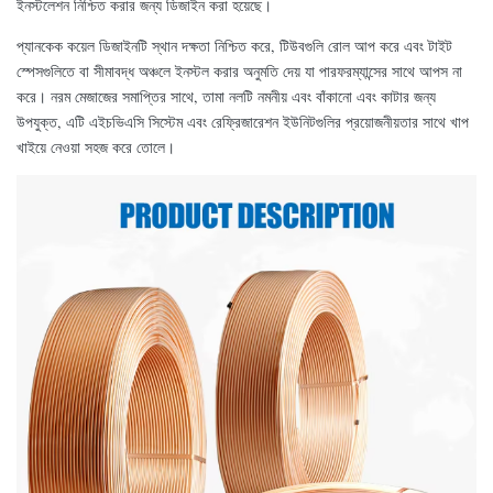
ইনস্টলেশন নিশ্চিত করার জন্য ডিজাইন করা হয়েছে।
প্যানকেক কয়েল ডিজাইনটি স্থান দক্ষতা নিশ্চিত করে, টিউবগুলি রোল আপ করে এবং টাইট
স্পেসগুলিতে বা সীমাবদ্ধ অঞ্চলে ইনস্টল করার অনুমতি দেয় যা পারফরম্যান্সের সাথে আপস না
করে। নরম মেজাজের সমাপ্তির সাথে, তামা নলটি নমনীয় এবং বাঁকানো এবং কাটার জন্য
উপযুক্ত, এটি এইচভিএসি সিস্টেম এবং রেফ্রিজারেশন ইউনিটগুলির প্রয়োজনীয়তার সাথে খাপ
খাইয়ে নেওয়া সহজ করে তোলে।