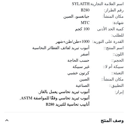
اسم العلامة التجارية:
SYLAITH
رقم الطراز:
B280
مكان المنشأ:
جيانغسو، الصين
شهادة:
MTC
كمية الحد الأدنى
100 كجم
للطلب:
القدرة على التوريد:
1000+طن/طن+شهر
اسم المنتج::
أنبوب تبريد لفائف الفطائر النحاسية
اللون::
أصفر
الحجم::
حسب الحاجة
سبيكة أم لا::
غير سبيكة
التعبئة::
كرتون خشبي
مكان المنشأ::
الصين
التطبيق::
الصناعية
أنبوب تبريد نحاسي يعمل بالغاز
إبراز:
,
أنبوب تبريد نحاسي وفقًا للمواصفة ASTM
,
أنابيب نحاسية للتبريد B280
وصف المنتج