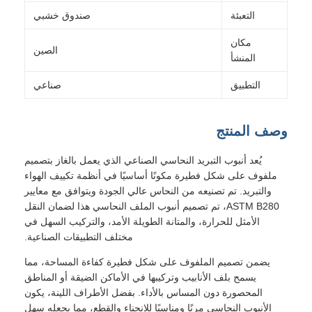
التعبئة
صندوق خشبي
مكان
الصين
المنشأ
التطبيق
صناعي
وصف المنتج
يُعد أنبوب التبريد النحاسي الصناعي الذي يعمل بالغاز بتصميم
ملفوف على شكل فطيرة مكونًا أساسيًا في أنظمة تكييف الهواء
والتبريد. تم تصنيعه من النحاس عالي الجودة ويتوافق مع معايير
ASTM B280، تم تصميم أنبوب الملف النحاسي هذا لضمان النقل
الأمثل للحرارة، والمتانة الطويلة الأمد، والتركيب السهل في
مختلف التطبيقات الصناعية.
يضمن تصميم الملفوف على شكل فطيرة كفاءة المساحة، مما
يسمح بلف الأنابيب وتركيبها في الأماكن الضيقة أو المناطق
المحصورة دون المساس بالأداء. بفضل الأطراف اللينة، يكون
الأنبوب النحاسي مرنًا ومناسبًا للانحناء والقطع، مما يجعله سهل