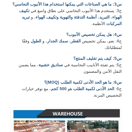
س3: ما هي الصناعات التي يمكنها استخدام هذا الأنبوب النحاسي؟
ج3: يستخدم هذا الأنبوب النحاسي على نطاق واسع في
تكييف
الهواء
،
التبريد
،
أنظمة التدفئة والتهوية وتكييف الهواء
، و
تبريد
المركبات
الأنظمة.
س4: هل يمكن تخصيص الأنبوب؟
ج4: نعم، يمكن تخصيص
القطر
،
سمك الجدار
، و
الطول
وفقًا
لمتطلباتك.
س5: كيف يتم تغليف المنتج؟
ج5: يتم تعبئة الأنابيب النحاسية في
صناديق خشبية
، مما يضمن
النقل الآمن والمضمون.
س6: ما هو الحد الأدنى لكمية الطلب (MOQ)؟
ج6:
الحد الأدنى لكمية الطلب
هو
500 كجم
، مع توفر خيارات
التخصيص المرنة.