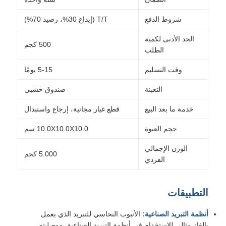
شروط الدفع
T/T (إيداع 30%، رصيد 70%)
الحد الأدنى لكمية
500 كجم
الطلب
وقت التسليم
5-15 يومًا
التعبئة
صندوق خشبي
خدمة ما بعد البيع
قطع غيار مجانية، إرجاع واستبدال
حجم العبوة
10.0X10.0X10.0 سم
الوزن الإجمالي
5.000 كجم
الفردي
التطبيقات
أنظمة التبريد الصناعية:
الأنبوب النحاسي للتبريد الذي يعمل
بالغاز مثالي للاستخدام في أنظمة التبريد الصناعية. موصليته