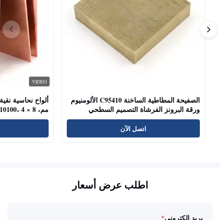
VIDEO
الصفيحة المطاطية الساخنة C95410 الألومنيوم
ورقة البرونز الفرشاة التصميم السطحي
مم، C11000 C10100، 4 × 8 قدم
الصناعة
اتصل الآن
اطلب عرض أسعار
بريد إلكتروني
*