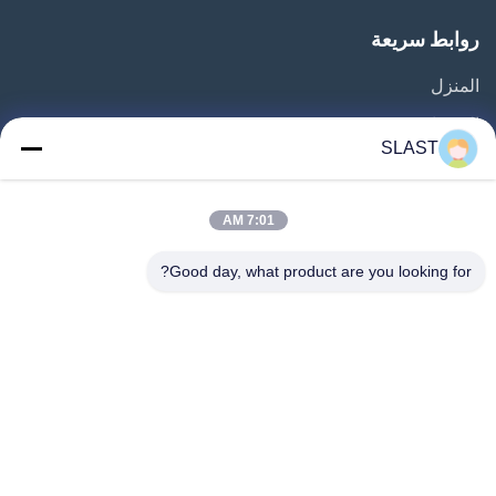
روابط سريعة
المنزل
المنتجات
SLAST
مقاطع فيديو
حولنا
7:01 AM
جولة في المصنع
Good day, what product are you looking for?
مراقبة الجودة
اتصل بنا
اطلب عرض أسعار
أخبار
اتبعنا