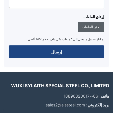
إرفاق الملفات
اختر الملفات
يمكنك تحميل ما يصل إلى 5 ملفات وكل ملف بحجم 10M أقصى.
إرسال
WUXI SYLAITH SPECIAL STEEL CO., LIMITED
هاتف:
86--18896820017
بريد إلكتروني:
sales2@slssteel.com